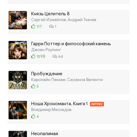
Князь Целитель 8
Сергей Измайлов, Андрей Ткачёв
117
1
Гарри Поттер и философский камень
Джоан Роулинг
1598
64
Пробуждение
Каролайн Пекхам, Сюзанна Валенти
5
Ноша Хрономанта. Книга 1
ЛИТРЕС
Владимир Мясоедов
4
Неопалимая