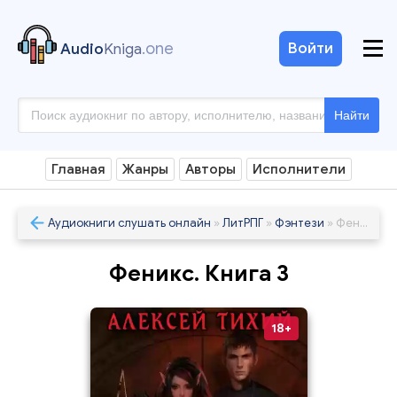
.one
Войти
Audio
Kniga
Найти
Главная
Жанры
Авторы
Исполнители
Аудиокниги слушать онлайн
»
ЛитРПГ
»
Фэнтези
» Феникс. Книга 3
Феникс. Книга 3
18+