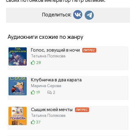
своих потомков император Петр Великий.
Поделиться:
Аудиокниги схожие по жанру
Голос, зовущий в ночи
ЛИТРЕС
Татьяна Полякова
28
Клубничка в два карата
Марина Серова
19
2
Сыщик моей мечты
ЛИТРЕС
Татьяна Полякова
37