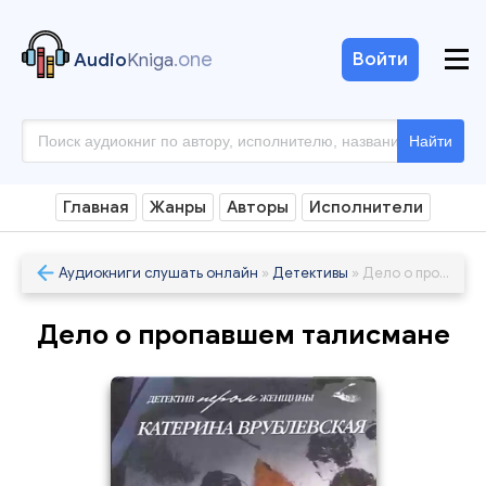
.one
Войти
Audio
Kniga
Найти
Главная
Жанры
Авторы
Исполнители
Аудиокниги слушать онлайн
»
Детективы
» Дело о пропавшем талисмане
Дело о пропавшем талисмане