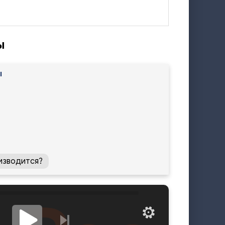
ы
ы
изводится?