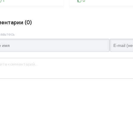
1
0
ентарии (0)
авьтесь