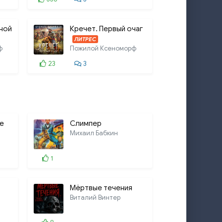
ной
Кречет. Первый очаг
ЛИТРЕС
ф
Пожилой Ксеноморф
23
3
е
Слимпер
Михаил Бабкин
1
Мёртвые течения
Виталий Винтер