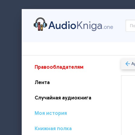
Audio
Kniga
.one
А
Правообладателям
Лента
Случайная аудиокнига
Моя история
Книжная полка