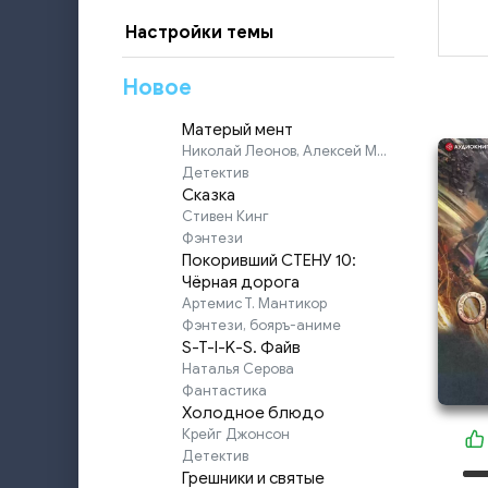
Настройки темы
Новое
Матерый мент
Николай Леонов, Алексей Макеев
Детектив
Сказка
Стивен Кинг
Фэнтези
Покоривший СТЕНУ 10:
Чёрная дорога
Артемис Т. Мантикор
Фэнтези, бояръ-аниме
S-T-I-K-S. Файв
Наталья Серова
Фантастика
Холодное блюдо
Крейг Джонсон
Детектив
Грешники и святые