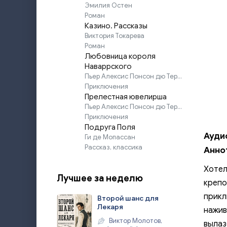
Эмилия Остен
Роман
Казино. Рассказы
Виктория Токарева
Роман
Любовница короля
Наваррского
Пьер Алексис Понсон дю Террайль
Приключения
Прелестная ювелирша
Пьер Алексис Понсон дю Террайль
Приключения
Подруга Поля
Ауди
Ги де Мопассан
Рассказ, классика
Анно
Хотел
Лучшее за неделю
крепо
прикл
Второй шанс для
Лекаря
нажив
Виктор Молотов,
вылаз