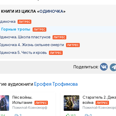
 КНИГИ ИЗ ЦИКЛА «
ОДИНОЧКА
»
Одиночка
ЛИТРЕС
. Горные тропы
ЛИТРЕС
Одиночка. Школа пластунов
ЛИТРЕС
Одиночка 4. Жизнь сильнее смерти
ЛИТРЕС
Одиночка 5. Честь и кровь
ЛИТРЕС
Поделиться:
гие аудиокниги
Ерофея Трофимова
Пёс войны.
Старатель 2. Дик
Испытание
война
ЛИТРЕС
ЛИТРЕС
Пожилой Ксеноморф
Пожилой Ксеномор
114
2
153
0