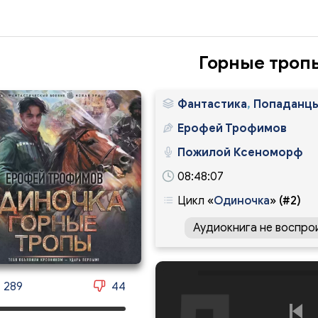
Горные троп
Фантастика
,
Попаданц
Ерофей Трофимов
Пожилой Ксеноморф
08:48:07
Цикл
«
Одиночка
»
(#2)
Аудиокнига не воспро
289
44