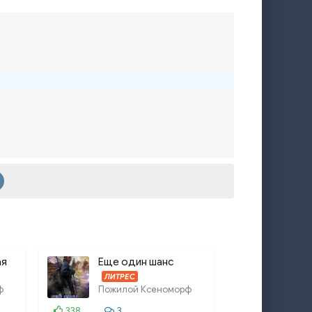
ая
Еще один шанс
ЛИТРЕС
ф
Пожилой Ксеноморф
338
3