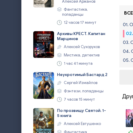
Алексей Аржанов
Фантастика,
ВСЕ
попаданцы
12 часов 17 минут
01. 
02
Архивы КРЕСТ. Капитан
Марцинов
03. 
Алексей Сухоруков
04. 
Мистика, детектив
05. 
1 час 41 минута
Неукротимый Бастард 2
Сергей Измайлов
Фэнтези, попаданцы
Дру
7 часов 15 минут
По прозвищу Святой. 1-
5 книга
Алексей Евтушенко
Фантастика