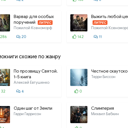
Варвар для особых
Выжить любой це
поручений
ЛИТРЕС
ЛИТРЕС
Пожилой Ксеноморф
Пожилой Ксеномор
286
20
142
11
иокниги схожие по жанру
По прозвищу Святой.
Честное скаутско
1-5 книга
Терри Биссон
Алексей Евтушенко
32
4
0
Один шаг от Земли
Слимперия
Гарри Гаррисон
Михаил Бабкин