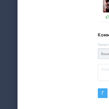
Комм
Предст
Г