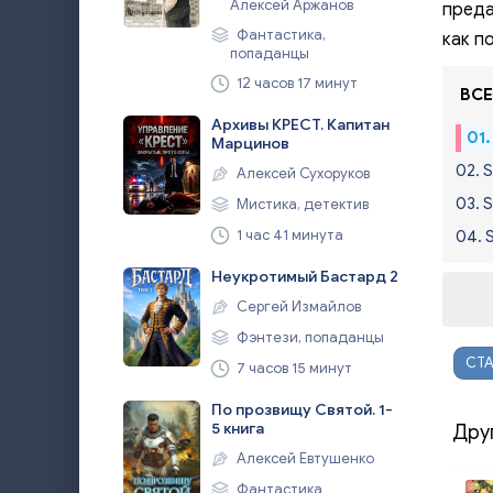
Алексей Аржанов
преда
Фантастика,
как п
попаданцы
12 часов 17 минут
ВСЕ
Архивы КРЕСТ. Капитан
01.
Марцинов
02. S
Алексей Сухоруков
03. 
Мистика, детектив
1 час 41 минута
04. 
Неукротимый Бастард 2
Сергей Измайлов
Фэнтези, попаданцы
СТ
7 часов 15 минут
По прозвищу Святой. 1-
5 книга
Дру
Алексей Евтушенко
Фантастика