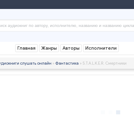
Главная
Жанры
Авторы
Исполнители
удиокниги слушать онлайн
»
Фантастика
» S.T.A.L.K.E.R. Смертники