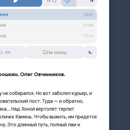
15
1x
ники
13:27
ики
31:55
ики
17:31
ики
34:05
0%
ики
50:42
ики
21:08
 Прошкин, Олег Овчинников.
ики
15:57
ики
15:53
 не собирался. Но вот заболел курьер, и
ики
17:30
овательский пост. Туда — и обратно,
овка… Над Зоной вертолет терпит
ники
24:36
 кличке Камень. Чтобы выжить, им придется
ники
21:52
у. Это длинный путь, полный лжи и