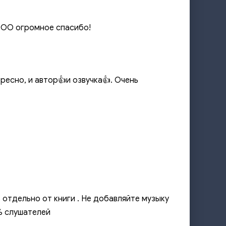
 ООО огромное спасибо!
ересно, и автор👍и озвучка👍. Очень
ь отдельно от книги . Не добавляйте музыку
% слушателей