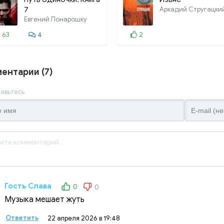
7
Евгений Понарошку
63
4
2
ентарии (7)
авьтесь
Гость Слава
0
0
Музыка мешает жуть
Ответить
22 апреля 2026 в 19:48