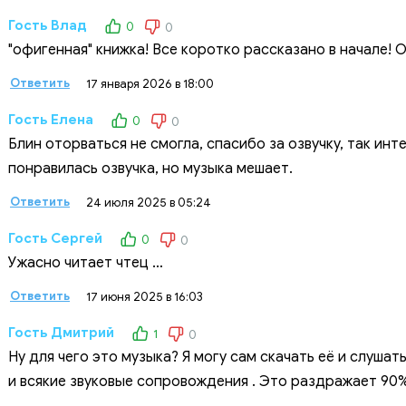
Гость Влад
0
0
"офигенная" книжка! Все коротко рассказано в начале!
Ответить
17 января 2026 в 18:00
Гость Елена
0
0
Блин оторваться не смогла, спасибо за озвучку, так инт
понравилась озвучка, но музыка мешает.
Ответить
24 июля 2025 в 05:24
Гость Сергей
0
0
Ужасно читает чтец …
Ответить
17 июня 2025 в 16:03
Гость Дмитрий
1
0
Ну для чего это музыка? Я могу сам скачать её и слушат
и всякие звуковые сопровождения . Это раздражает 90