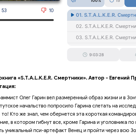
100%
15
53
10
01. S.T.A.L.K.E.R. Смерт
02. S.T.A.L.K.E.R. Смертн
03. S.T.A.L.K.E.R. Смертн
04. S.T.A.L.K.E.R. Смертн
9:03:28
05. S.T.A.L.K.E.R. Смертн
06. S.T.A.L.K.E.R. Смертн
книга «S.T.A.L.K.E.R. Смертники». Автор - Евгений
07. S.T.A.L.K.E.R. Смертн
тация:
08. S.T.A.L.K.E.R. Смертн
аммист Олег Гарин вел размеренный образ жизни и в Зону
09. S.T.A.L.K.E.R. Смертн
тутское начальство попросило Гарина слетать на исслед
 то! Кто же знал, чем обернется эта короткая командир
010. S.T.A.L.K.E.R. Смерт
ние, в котором гибнут все, кроме Гарина и уголовника по
011. S.T.A.L.K.E.R. Смерт
ь уникальный пси-артефакт Венец и пройти через всю Зон