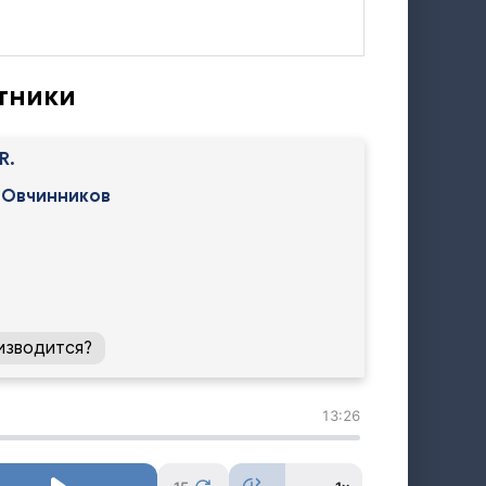
ртники
R.
 Овчинников
изводится?
13:26