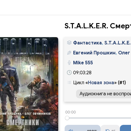
S.T.A.L.K.E.R. Сме
Фантастика
,
S.T.A.L.K.E.
Евгений Прошкин
,
Олег
Mike 555
09:03:28
Цикл
«
Новая зона
»
(#1)
Аудиокнига не воспро
00:00