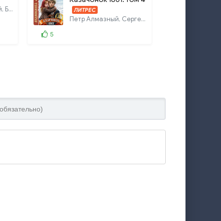
Аркадий Стругацкий, Борис Стругацкий
ЛИТРЕС
Петр Алмазный, Сергей Насоновский
5