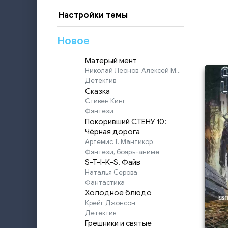
Настройки темы
Новое
Матерый мент
Николай Леонов, Алексей Макеев
Детектив
Сказка
Стивен Кинг
Фэнтези
Покоривший СТЕНУ 10:
Чёрная дорога
Артемис Т. Мантикор
Фэнтези, бояръ-аниме
S-T-I-K-S. Файв
Наталья Серова
Фантастика
Холодное блюдо
Крейг Джонсон
Детектив
Грешники и святые