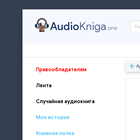
Audio
Kniga
.one
А
Правообладателям
Лента
Случайная аудиокнига
Моя история
Книжная полка