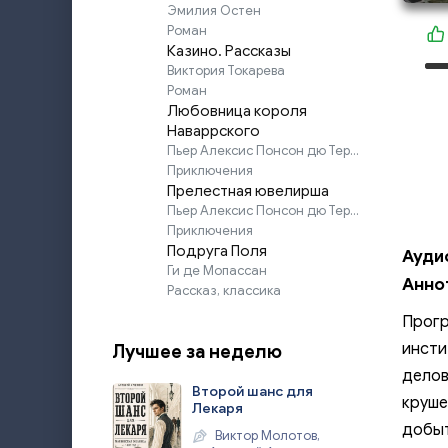
Эмилия Остен
Роман
Казино. Рассказы
Виктория Токарева
Роман
Любовница короля
Наваррского
Пьер Алексис Понсон дю Террайль
Приключения
Прелестная ювелирша
Пьер Алексис Понсон дю Террайль
Приключения
Подруга Поля
Аудио
Ги де Мопассан
Анно
Рассказ, классика
Прогр
инсти
Лучшее за неделю
делов
Второй шанс для
круше
Лекаря
добыт
Виктор Молотов,