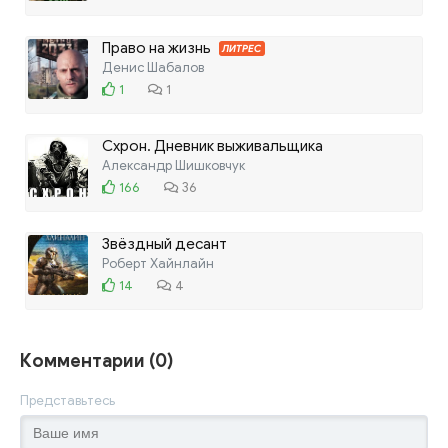
Право на жизнь
ЛИТРЕС
Денис Шабалов
1
1
Схрон. Дневник выживальщика
Александр Шишковчук
166
36
Звёздный десант
Роберт Хайнлайн
14
4
Комментарии (0)
Представьтесь