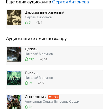
Ещё одна аудиокнига
Сергея Антонова
Царский двугривенный
Сергей Кирсанов
3
1
Аудиокниги схожие по жанру
Дождь
Николай Малунов
137
14
Ливень
Николай Малунов
71
9
Сын ведьмы
ЛИТРЕС
Александр Седых, Вячеслав Седых
35