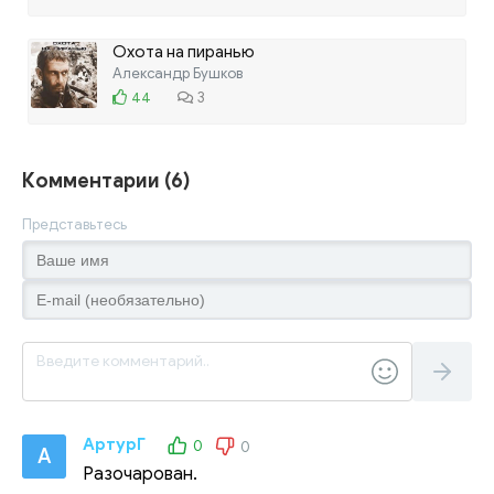
Охота на пиранью
Александр Бушков
44
3
Комментарии (6)
Представьтесь
АртурГ
0
0
А
Разочарован.