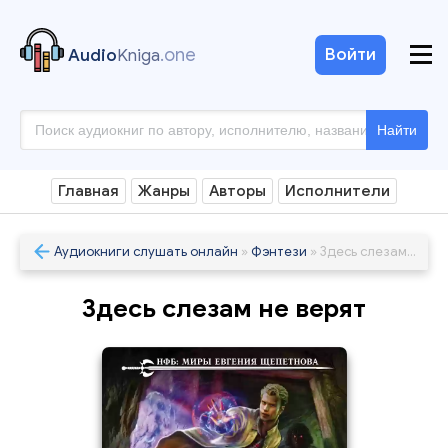
.one
Войти
Audio
Kniga
Найти
Главная
Жанры
Авторы
Исполнители
Аудиокниги слушать онлайн
»
Фэнтези
» Здесь слезам не верят
Здесь слезам не верят