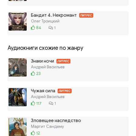
Бандит 4. Некромант
ЛИТРЕС
Олег Троицкий
84
1
Аудиокниги схожие по жанру
Знаки ночи
ЛИТРЕС
Андрей Васильев
23
Чужая сила
ЛИТРЕС
Андрей Васильев
117
1
Зловещее наследство
Маргит Сандему
12