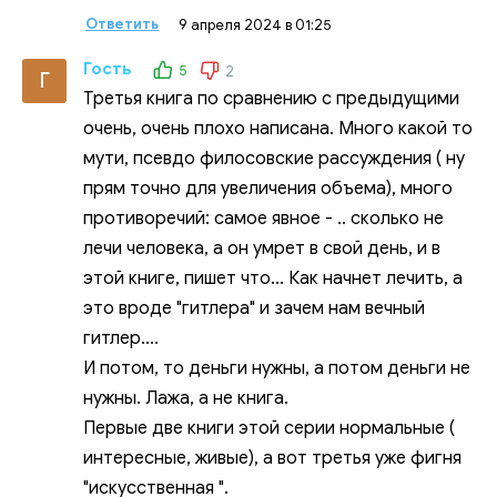
Ответить
9 апреля 2024 в 01:25
Гость
5
2
Г
Третья книга по сравнению с предыдущими
очень, очень плохо написана. Много какой то
мути, псевдо филосовские рассуждения ( ну
прям точно для увеличения объема), много
противоречий: самое явное - .. сколько не
лечи человека, а он умрет в свой день, и в
этой книге, пишет что... Как начнет лечить, а
это вроде "гитлера" и зачем нам вечный
гитлер....
И потом, то деньги нужны, а потом деньги не
нужны. Лажа, а не книга.
Первые две книги этой серии нормальные (
интересные, живые), а вот третья уже фигня
"искусственная ".