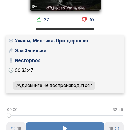
37
10
Ужасы
,
Мистика
,
Про деревню
Эла Залевска
Necrophos
00:32:47
Аудиокнига не воспроизводится?
00:00
32:46
15
15