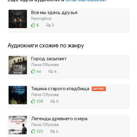
Все мы здесь друзья
Necrophos
8
3
Аудиокниги схожие по жанру
Город засыпает
Лена Обухова
66
4
Тишина старого кладбища
ЛИТРЕС
Лена Обухова
108
5
Легенды древнего озера
Лена Обухова
120
6