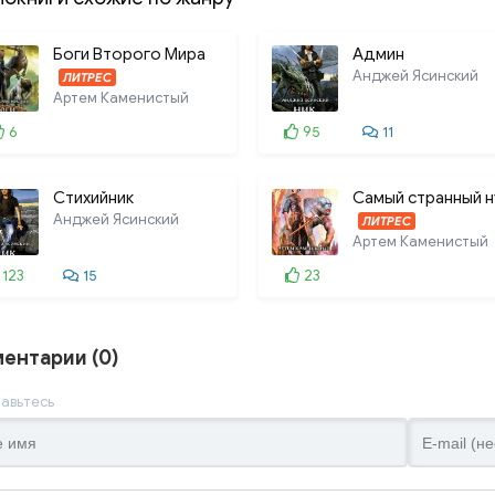
Боги Второго Мира
Админ
Анджей Ясинский
ЛИТРЕС
Артем Каменистый
6
95
11
Стихийник
Самый странный 
Анджей Ясинский
ЛИТРЕС
Артем Каменистый
123
15
23
ентарии (0)
авьтесь