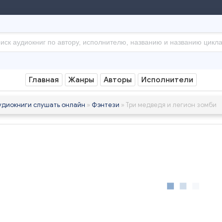
Главная
Жанры
Авторы
Исполнители
удиокниги слушать онлайн
»
Фэнтези
» Три медведя и легион зомби