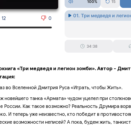
100%
15
01. Три медведя и леги
12
0
34:38
окнига «Три медведя и легион зомби». Автор - Дмит
тация:
аз во Вселенной Дмитрия Руса «Играть, чтобы Жить».
ж новейшего танка «Армата» чудом уцелел при столкнове
е России. Как такое возможно? Реальность Друмира ворв
ко. И теперь уже неизвестно, кто победит в противостоя
еские возможности неписей? А пока, будем жить, танкист