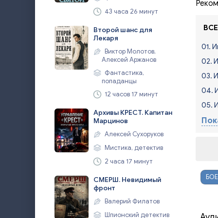
Реком
43 часа 26 минут
ВСЕ
Второй шанс для
Лекаря
01. 
Виктор Молотов,
Алексей Аржанов
02. 
Фантастика,
03. 
попаданцы
04. 
12 часов 17 минут
05. 
Архивы КРЕСТ. Капитан
Пок
Марцинов
Алексей Сухоруков
Мистика, детектив
2 часа 17 минут
БОЕ
СМЕРШ. Невидимый
фронт
Валерий Филатов
Шпионский детектив
Ауд