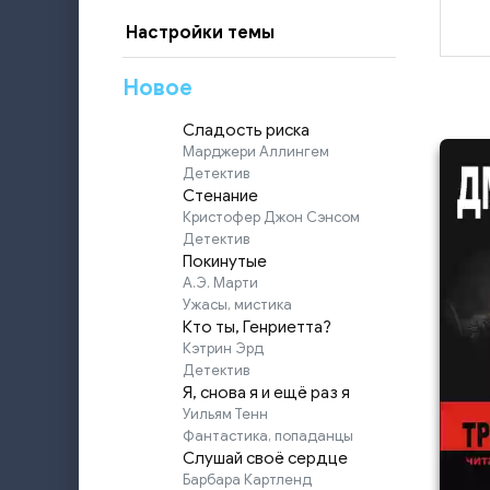
Настройки темы
Новое
Сладость риска
Марджери Аллингем
Детектив
Стенание
Кристофер Джон Сэнсом
Детектив
Покинутые
А.Э. Марти
Ужасы, мистика
Кто ты, Генриетта?
Кэтрин Эрд
Детектив
Я, снова я и ещё раз я
Уильям Тенн
Фантастика, попаданцы
Слушай своё сердце
Барбара Картленд