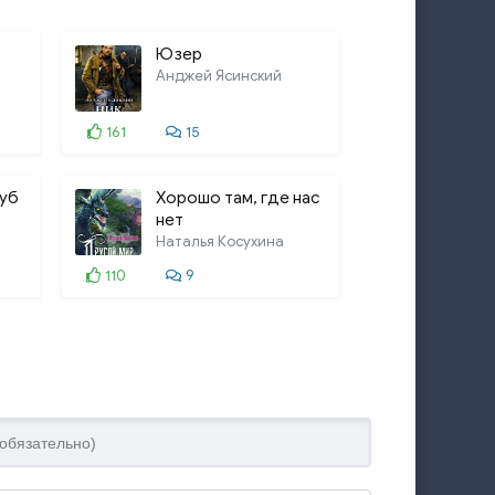
Юзер
Анджей Ясинский
161
15
нуб
Хорошо там, где нас
нет
Наталья Косухина
110
9