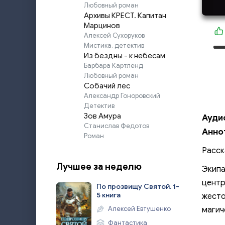
Любовный роман
Архивы КРЕСТ. Капитан
Марцинов
Алексей Сухоруков
Мистика, детектив
Из бездны - к небесам
Барбара Картленд
Любовный роман
Собачий лес
Александр Гоноровский
Детектив
Зов Амура
Ауди
Станислав Федотов
Анно
Роман
Расск
Лучшее за неделю
Экипа
центр
По прозвищу Святой. 1-
5 книга
жесто
Алексей Евтушенко
магич
Фантастика