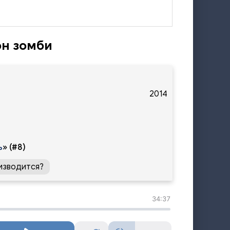
он зомби
2014
ь
»
(#8)
изводится?
34:37