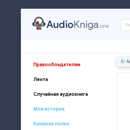
Audio
Kniga
.one
А
Правообладателям
Лента
Случайная аудиокнига
Моя история
Книжная полка