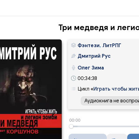
Три медведя и леги
Фэнтези
,
ЛитРПГ
Дмитрий Рус
Олег Зима
00:34:38
Цикл
«
Играть чтобы жит
Аудиокнига не воспро
00:00