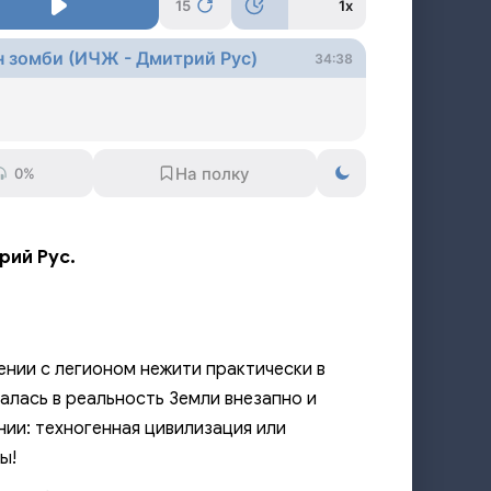
15
1x
он зомби (ИЧЖ - Дмитрий Рус)
34:38
0%
рий Рус.
нии с легионом нежити практически в
алась в реальность Земли внезапно и
нии: техногенная цивилизация или
ы!