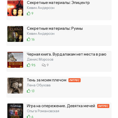
Секретные материалы: Эпицентр
Кевин Андерсон
9
Секретные материалы: Руины
Кевин Андерсон
16
Черная книга. Вурдалакам нет места в раю
Денис Морозов
95
9
Тень за моим плечом
ЛИТРЕС
Лена Обухова
13
Игра на опережение. Девятка мечей
ЛИТРЕС
Ольга Романовская
6