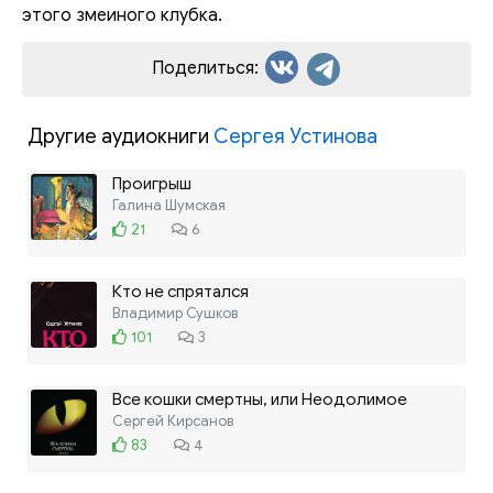
этого змеиного клубка.
Поделиться:
Другие аудиокниги
Сергея Устинова
Проигрыш
Галина Шумская
21
6
Кто не спрятался
Владимир Сушков
101
3
Все кошки смертны, или Неодолимое
желание
Сергей Кирсанов
83
4