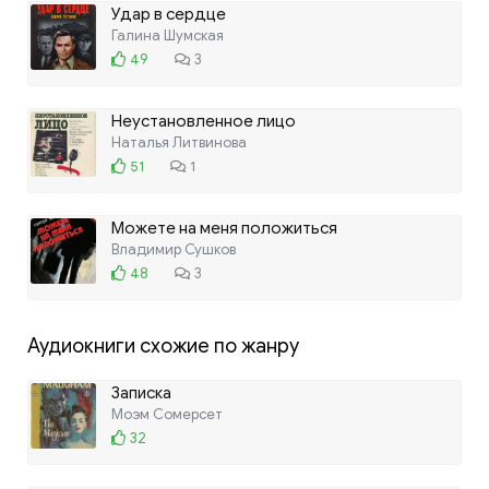
Удар в сердце
Галина Шумская
49
3
Неустановленное лицо
Наталья Литвинова
51
1
Можете на меня положиться
Владимир Сушков
48
3
Аудиокниги схожие по жанру
Записка
Моэм Сомерсет
32