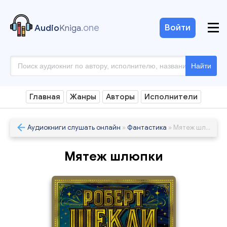
.one
Войти
Audio
Kniga
Найти
Главная
Жанры
Авторы
Исполнители
Аудиокниги слушать онлайн
»
Фантастика
» Мятеж шлюпки
Мятеж шлюпки