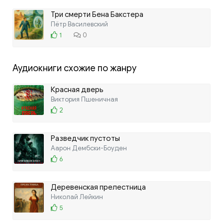
Три смерти Бена Бакстера
Пётр Василевский
1
0
Аудиокниги схожие по жанру
Красная дверь
Виктория Пшеничная
2
Разведчик пустоты
Аарон Дембски-Боуден
6
Деревенская прелестница
Николай Лейкин
5