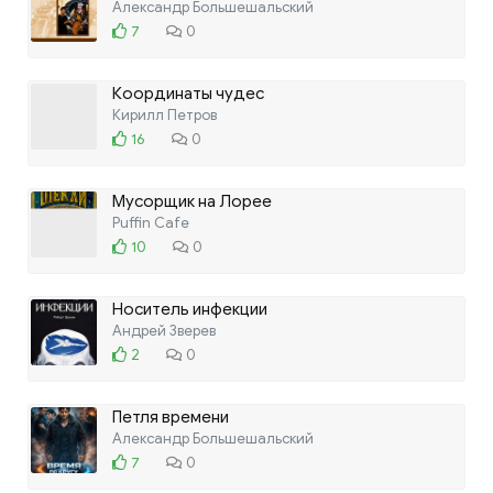
Александр Большешальский
7
0
Координаты чудес
Кирилл Петров
16
0
Мусорщик на Лорее
Puffin Cafe
10
0
Носитель инфекции
Андрей Зверев
2
0
Петля времени
Александр Большешальский
7
0