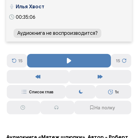
Илья Хвост
00:35:06
Аудиокнига не воспроизводится?
15
15
Список глав
1
x
Аудиокнига «Мятеж шлюпки». Автор - Роберт