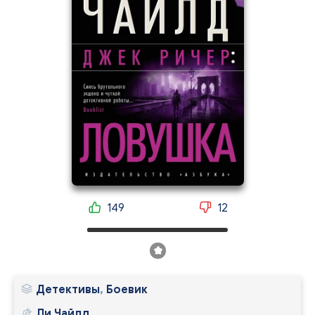
149
12
Детективы
,
Боевик
Ли Чайлд