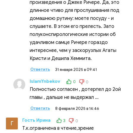
произведения о Джеке Ричере. Да, это
длинное чтиво для прослушивания под
домашнюю рутину: моете посуду - и
слушаете. В этом его прелесть. Зато
полуконспирологические истории об
удачливом самце Ричере гораздо
интереснее, чем у заскорузлых Агаты
Кристи и Дешила Хеммита.
Ответить
31 января 2025 в 09:41
IslamYnbekov
0
0
Полностью согласен , дотерпел до 2ой
главы , дальше не выдержал ...
Ответить
8 февраля 2025 в 14:46
Гость Ирина
3
0
Г
Т.к.ограничена в чтение,зрение