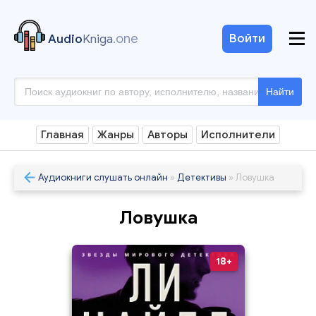
.one
Войти
Audio
Kniga
Найти
Главная
Жанры
Авторы
Исполнители
Аудиокниги слушать онлайн
»
Детективы
» Ловушка
Ловушка
18+