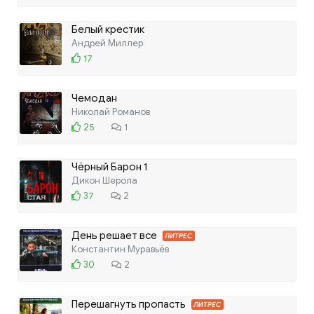
Белый крестик
Андрей Миллер
17
Чемодан
Николай Романов
25
1
Чёрный Барон 1
Дикон Шерола
37
2
День решает все
ЛИТРЕС
Константин Муравьёв
30
2
Перешагнуть пропасть
ЛИТРЕС