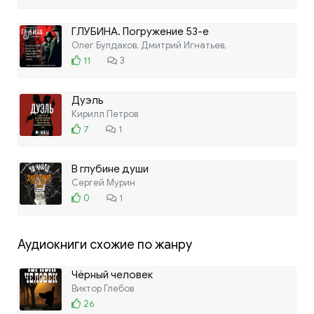
ГЛУБИНА. Погружение 53-е
Олег Булдаков, Дмитрий Игнатьев,
11
3
Дуэль
Кирилл Петров
7
1
В глубине души
Сергей Мурин
0
1
Аудиокниги схожие по жанру
Чёрный человек
Виктор Глебов
26