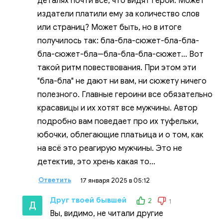
деталях почти всё, что видят герои. Может
издатели платили ему за количество слов
или страниц? Может быть, но в итоге
получилось так: бла-бла-сюжет-бла-бла-
бла-сюжет-бла--бла-бла-бла-сюжет... Вот
такой ритм повествования. При этом эти
"бла-бла" не дают ни вам, ни сюжету ничего
полезного. Главные героини все обязательно
красавицы и их хотят все мужчины. Автор
подробно вам поведает про их туфельки,
юбочки, облегающие платьица и о том, как
на всё это реагирую мужчины. Это не
детектив, это хрень какая то...
Ответить
17 января 2025 в 05:12
Друг твоей бывшей
2
1
Д
Вы, видимо, не читали другие