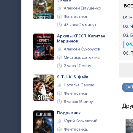
5 книга
ВСЕ
Алексей Евтушенко
Фантастика
01. 
43 часа 26 минут
02. 
03. 
Архивы КРЕСТ. Капитан
Марцинов
04
Алексей Сухоруков
06. 
Мистика, детектив
2 часа 17 минут
S-T-I-K-S. Файв
Наталья Серова
ЗАП
Фантастика
5 часов 15 минут
Дру
Подрывник
Юрий Корчевский
Фантастика,