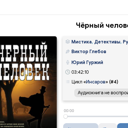
Чёрный челов
Мистика
,
Детективы
,
Р
Виктор Глебов
Юрий Гуржий
03:42:10
Цикл
«
Инсаров
»
(#4)
Аудиокнига не воспро
00:00