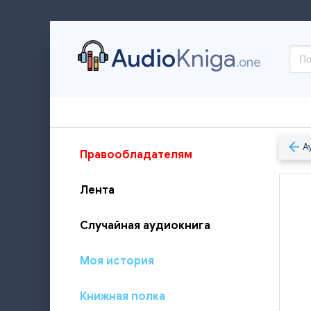
Audio
Kniga
.one
А
Правообладателям
Лента
Случайная аудиокнига
Моя история
Книжная полка