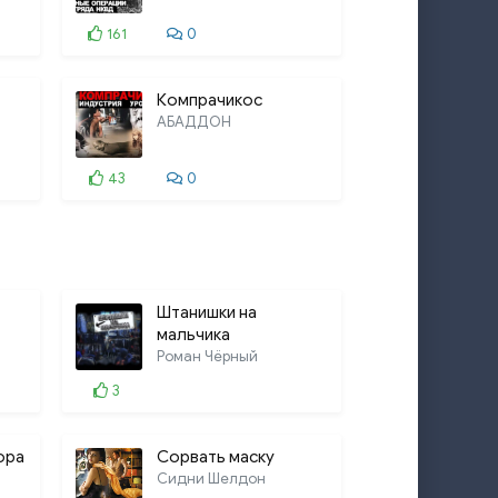
161
0
Компрачикос
АБАДДОН
43
0
Штанишки на
мальчика
Роман Чёрный
3
ора
Сорвать маску
Сидни Шелдон