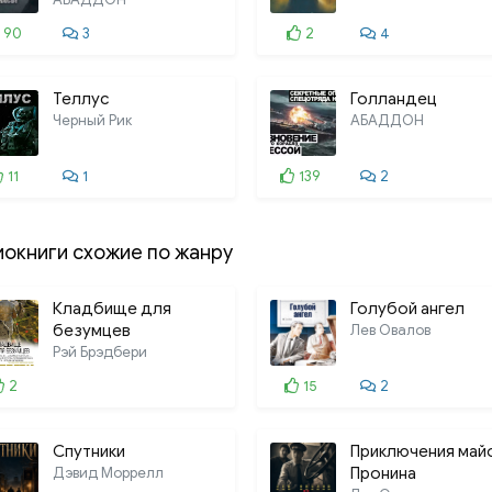
90
3
2
4
Теллус
Голландец
Черный Рик
АБАДДОН
11
1
139
2
иокниги схожие по жанру
Кладбище для
Голубой ангел
безумцев
Лев Овалов
Рэй Брэдбери
2
15
2
Спутники
Приключения май
Дэвид Моррелл
Пронина