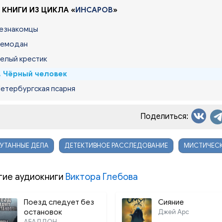
 КНИГИ ИЗ ЦИКЛА «
ИНСАРОВ
»
Незнакомцы
Чемодан
Белый крестик
. Чёрный человек
Петербургская псарня
Поделиться:
УТАННЫЕ ДЕЛА
ДЕТЕКТИВНОЕ РАССЛЕДОВАНИЕ
МИСТИЧЕСК
гие аудиокниги
Виктора Глебова
Поезд следует без
Сияние
остановок
Джей Арс
АБАДДОН