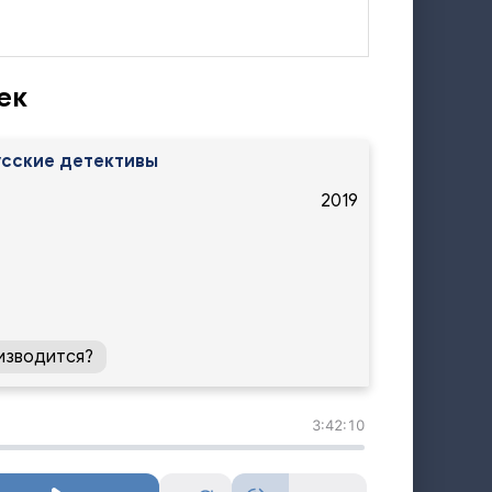
ек
усские детективы
2019
изводится?
3:42:10