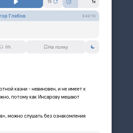
15
1x
тор Глебов
3:42:10
0%
тной казни - невиновен, и не имеет к
ожно, потому как Инсарову мешают
в», можно слушать без ознакомления