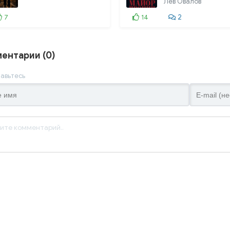
Лев Овалов
7
14
2
ентарии (0)
авьтесь