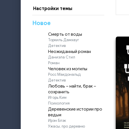
Настройки темы
Новое
Смерть от воды
Торкиль Дамхауг
Детектив
Неожиданный роман
Даниэла Стил
Роман
Человек из могилы
Росс Макдональд
Детектив
Любовь – найти, брак –
сохранить
Игорь Ким
Психология
Деревенские истории про
ведьм
Ирэн Блэк
Ужасы, про деревню