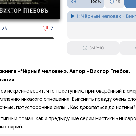
100%
15
1: Чёрный человек - Вик
26
7
3:42:10
окнига «Чёрный человек». Автор - Виктор Глебов.
тация:
ов искренне верит, что преступник, приговорённый к смер
уплению никакого отношения. Выяснить правду очень сл
очные, потусторонние силы... Как докопаться до истины?
тивный роман, как и предыдущие серии мистики «Инсаро
ых серий.