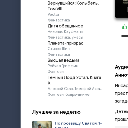
Вернувшийся: Колыбель.
Том VIII
Vector
Фантастика
Дитя обещанное
Николас Кауфманн
Фантастика, ужасы
Планета-призрак
Стивен Шил
Фантастика
Высшая ведьма
Рейчел Гриффин
Ауди
Фэнтези
Анно
Темный Лорд Устал. Книга
X
Инсар
Алексей Сказ, Тимофей Афаэль
прест
Фэнтези, бояръ-аниме
загад
Лучшее за неделю
Детек
прошл
По прозвищу Святой. 1-