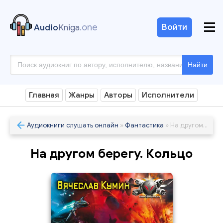
.one
Войти
Audio
Kniga
Найти
Главная
Жанры
Авторы
Исполнители
Аудиокниги слушать онлайн
»
Фантастика
» На другом берегу. Кольцо
На другом берегу. Кольцо