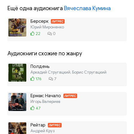
Ещё одна аудиокнига
Вячеслава Кумина
Берсерк
ЛИТРЕС
Юрий Мироненко
22
0
Аудиокниги схожие по жанру
Полдень
Аркадий Стругацкий, Борис Стругацкий
176
7
Ермак: Начало
ЛИТРЕС
Игорь Валериев
47
Рейтар
ЛИТРЕС
Андрей Круз