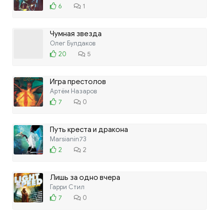
6
1
Чумная звезда
Олег Булдаков
20
5
Игра престолов
Артём Назаров
7
0
Путь креста и дракона
Marsianin73
2
2
Лишь за одно вчера
Гарри Стил
7
0