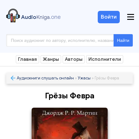
.one
Войти
Audio
Kniga
Найти
Главная
Жанры
Авторы
Исполнители
Аудиокниги слушать онлайн
»
Ужасы
» Грёзы Февра
Грёзы Февра