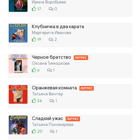
прекрасной
Ирина Воробьёва
17
0
Клубничка в два карата
Маргарита Иванова
19
2
Черное братство
ЛИТРЕС
Оксана Тимошкова
6
1
Оранжевая комната
ЛИТРЕС
Татьяна Винтер
34
1
Сладкий ужас
ЛИТРЕС
Татьяна Пономарёва
20
1