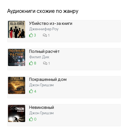
Аудиокниги схожие по жанру
Убийство из-за книги
Дженнифер Роу
3
1
Полный расчёт
Филип Дик
8
1
Покрашенный дом
Джон Гришэм
4
Невиновный
Джон Гришэм
0