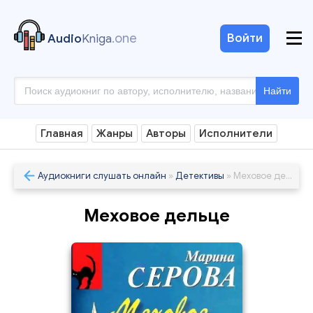
.one
Войти
Audio
Kniga
Найти
Главная
Жанры
Авторы
Исполнители
Аудиокниги слушать онлайн
»
Детективы
» Меховое дельце
Меховое дельце