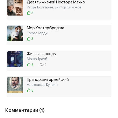
Девять жизней Нестора Махно
Игорь Болгарин, Виктор Смирнов
3
Мэр Кэстербриджа
Томас Гарди
3
Жизнь в аренду
Маша Трауб
6
2
Прапорщик армейский
Александр Куприн
8
Комментарии (1)