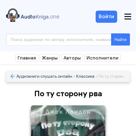
.one
Войти
Audio
Kniga
Найти
Главная
Жанры
Авторы
Исполнители
Аудиокниги слушать онлайн
»
Классика
» По ту сторону рва
По ту сторону рва