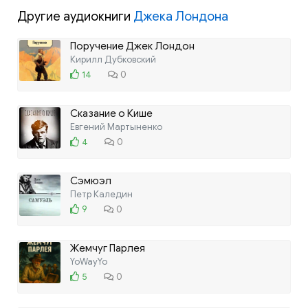
Другие аудиокниги
Джека Лондона
Поручение Джек Лондон
Кирилл Дубковский
14
0
Сказание о Кише
Евгений Мартыненко
4
0
Сэмюэл
Петр Каледин
9
0
Жемчуг Парлея
YoWayYo
5
0