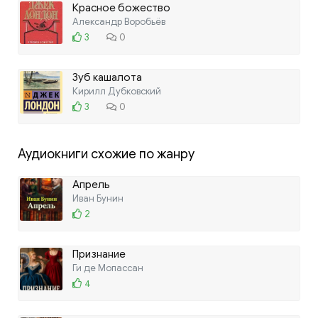
Красное божество
Александр Воробьёв
3
0
Зуб кашалота
Кирилл Дубковский
3
0
Аудиокниги схожие по жанру
Апрель
Иван Бунин
2
Признание
Ги де Мопассан
4