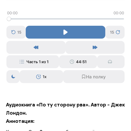
00:00
00:00
15
15
Часть 1 из 1
44:51
1x
Аудиокнига «По ту сторону рва». Автор - Джек
Лондон.
Аннотация: