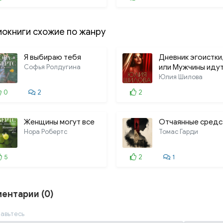
0025
0026
иокниги схожие по жанру
0027
Я выбираю тебя
Дневник эгоистки
0028
Софья Ролдугина
или Мужчины идут
красное
Юлия Шилова
0029
0
2
2
0030
0031
Женщины могут все
Отчаянные средс
Нора Робертс
Томас Гарди
0032
5
0033
2
1
0034
ентарии (0)
0035
0036
авьтесь