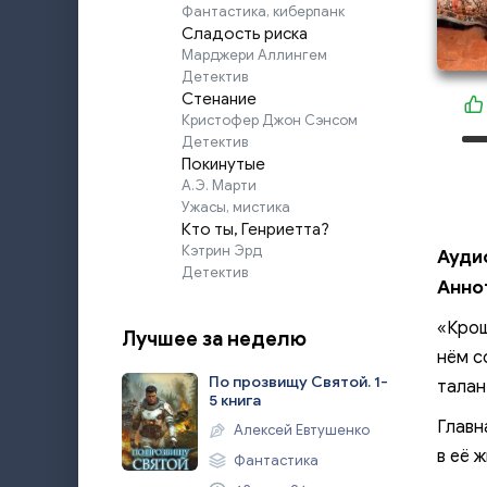
Фантастика, киберпанк
Сладость риска
Марджери Аллингем
Детектив
Стенание
Кристофер Джон Сэнсом
Детектив
Покинутые
А.Э. Марти
Ужасы, мистика
Кто ты, Генриетта?
Кэтрин Эрд
Ауди
Детектив
Анно
«Крош
Лучшее за неделю
нём с
По прозвищу Святой. 1-
талан
5 книга
Главн
Алексей Евтушенко
в её 
Фантастика