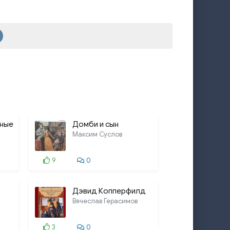
36:58
21:56
21:52
19:21
18:09
25:35
мные
Домби и сын
30:41
Максим Суслов
29:31
9
0
20:58
25:47
Дэвид Копперфилд
Вячеслав Герасимов
27:02
36:51
3
0