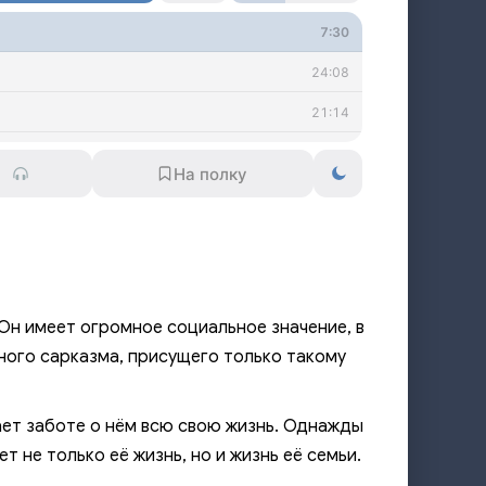
7:30
24:08
21:14
22:59
20:59
23:09
24:51
11:46
Он имеет огромное социальное значение, в
15:46
ого сарказма, присущего только такому
25:25
ает заботе о нём всю свою жизнь. Однажды
36:50
т не только её жизнь, но и жизнь её семьи.
37:51