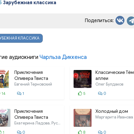
5
Зарубежная классика
0013
0014
Поделиться:
0015
УБЕЖНАЯ КЛАССИКА
0016
0017
гие аудиокниги
Чарльза Диккенса
0018
Приключения
Классические Тё
0019
Оливера Твиста
аллеи
Евгений Терновский
Олег Булдаков
0020
14
1
5
0
0021
0022
Приключения
Холодный дом
Оливера Твиста
Маргарита Иванова
0023
Екатерина Ладова, Руслан Фадеев,
0024
1
0
8
0