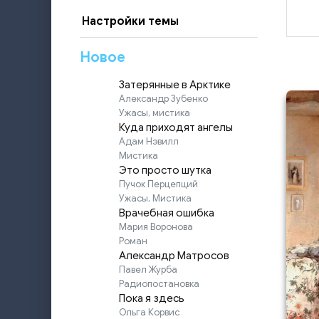
Настройки темы
Новое
Затерянные в Арктике
Александр Зубенко
Ужасы, мистика
Куда приходят ангелы
Адам Нэвилл
Мистика
Это просто шутка
Пучок Перцепций
Ужасы, Мистика
Врачебная ошибка
Мария Воронова
Роман
Александр Матросов
Павел Журба
Радиопостановка
Пока я здесь
Ольга Корвис