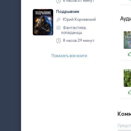
6 часов 57 минут
Подрывник
Ауд
Юрий Корчевский
Фантастика,
попаданцы
8 часов 29 минут
Показать все книги
Комм
Предст