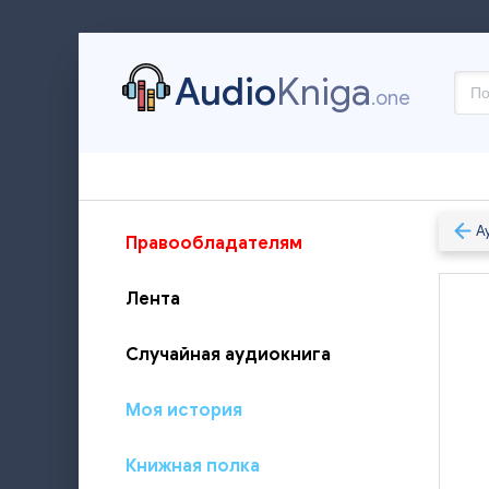
Audio
Kniga
.one
А
Правообладателям
Лента
Случайная аудиокнига
Моя история
Книжная полка