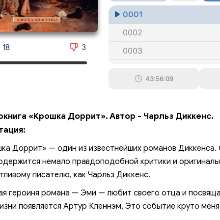
0001
0002
18
3
0003
0004
43:56:09
0005
0006
окнига «Крошка Доррит». Автор - Чарльз Диккенс.
0007
тация:
0008
ка Доррит» — один из известнейших романов Диккенса. 
0009
одержится немало правдоподобной критики и оригинальн
тливому писателю, как Чарльз Диккенс.
0010
ая героиня романа — Эми — любит своего отца и посвящ
0011
жизни появляется Артур Кленнэм. Это событие круто меняе
0012