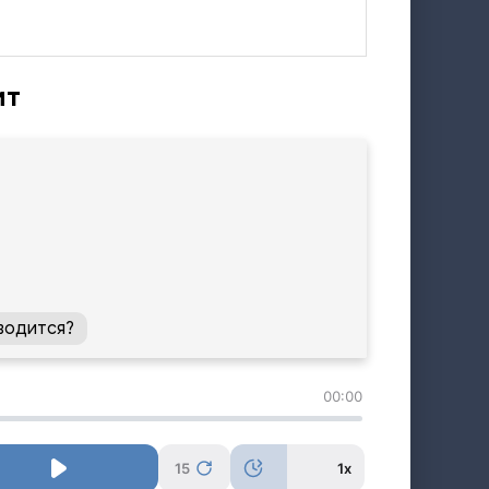
ит
водится?
00:00
15
1x