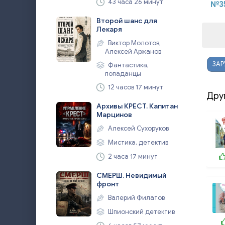
43 часа 26 минут
№3
Второй шанс для
Лекаря
Виктор Молотов,
Алексей Аржанов
ЗАР
Фантастика,
попаданцы
12 часов 17 минут
Дру
Архивы КРЕСТ. Капитан
Марцинов
Алексей Сухоруков
Мистика, детектив
2 часа 17 минут
СМЕРШ. Невидимый
фронт
Валерий Филатов
Шпионский детектив