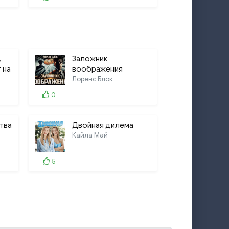
32:19
25:09
20:03
,
Заложник
29:37
 на
воображения
Лоренс Блок
31:15
0
37:35
18:32
тва
Двойная дилема
Кайла Май
25:00
5
30:22
27:51
24:51
21:49