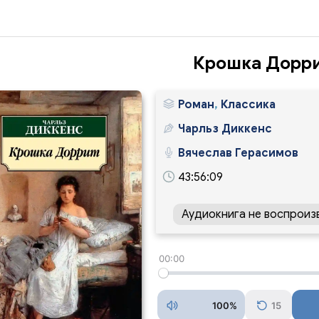
Крошка Дорр
Роман
,
Классика
Чарльз Диккенс
Вячеслав Герасимов
43:56:09
Аудиокнига не воспроиз
00:00
100%
15