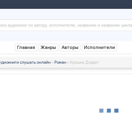
Главная
Жанры
Авторы
Исполнители
удиокниги слушать онлайн
»
Роман
» Крошка Доррит