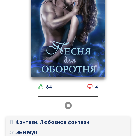
64
4
Фэнтези
,
Любовное фэнтези
Эми Мун