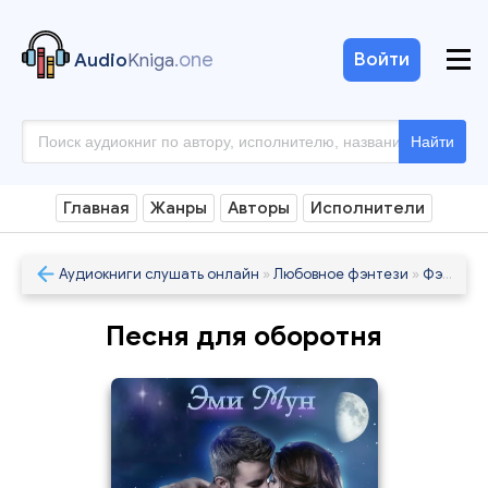
.one
Войти
Audio
Kniga
Найти
Главная
Жанры
Авторы
Исполнители
Аудиокниги слушать онлайн
»
Любовное фэнтези
»
Фэнтези
Песня для оборотня