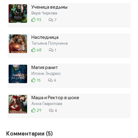
Ученица ведьмы
Вера Чиркова
93
7
Наследница
Татьяна Полунина
68
1
Магия ранит
Илона Эндрюс
15
4
Маша и Ректор в шоке
Анна Гаврилова
29
4
Комментарии (5)