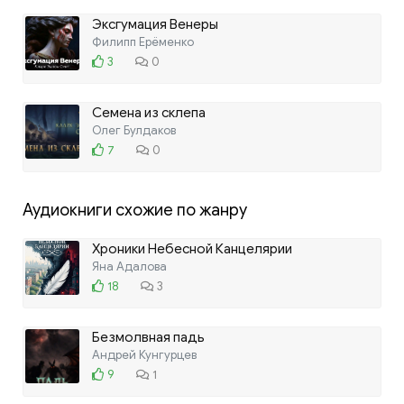
Эксгумация Венеры
Филипп Ерёменко
3
0
Семена из склепа
Олег Булдаков
7
0
Аудиокниги схожие по жанру
Хроники Небесной Канцелярии
Яна Адалова
18
3
Безмолвная падь
Андрей Кунгурцев
9
1