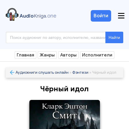
.one
Войти
Audio
Kniga
Найти
Главная
Жанры
Авторы
Исполнители
Аудиокниги слушать онлайн
»
Фэнтези
» Чёрный идол
Чёрный идол