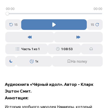
00:00
00:00
15
15
Часть 1 из 1
1:08:53
1x
Аудиокнига «Чёрный идол». Автор - Кларк
Эштон Смит.
Аннотация:
История злобного чародея Намирры, который