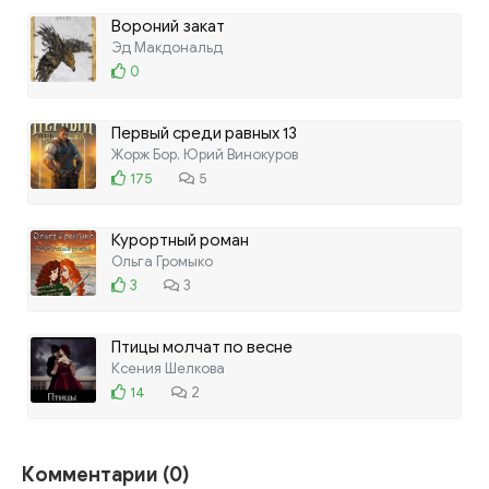
Вороний закат
Эд Макдональд
0
Первый среди равных 13
Жорж Бор, Юрий Винокуров
175
5
Курортный роман
Ольга Громыко
3
3
Птицы молчат по весне
Ксения Шелкова
14
2
Комментарии (0)