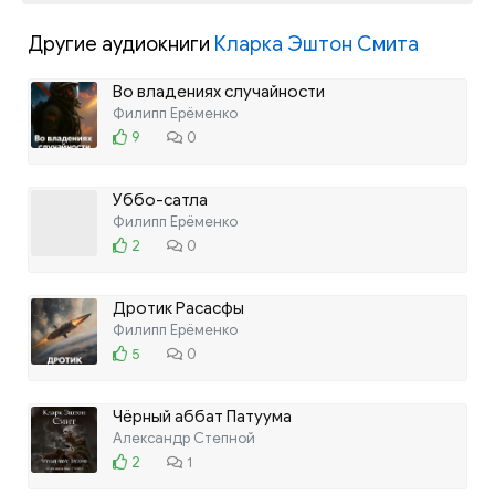
Другие аудиокниги
Кларка Эштон Смита
Во владениях случайности
Филипп Ерёменко
9
0
Уббо-сатла
Филипп Ерёменко
2
0
Дротик Расасфы
Филипп Ерёменко
5
0
Чёрный аббат Патуума
Александр Степной
2
1