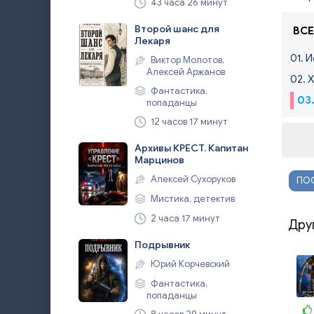
43 часа 26 минут
Второй шанс для
ВСЕ
Лекаря
01. 
Виктор Молотов,
Алексей Аржанов
02. 
Фантастика,
03
попаданцы
12 часов 17 минут
Архивы КРЕСТ. Капитан
Марцинов
Алексей Сухоруков
ПО
Мистика, детектив
2 часа 17 минут
Дру
Подрывник
Юрий Корчевский
Фантастика,
попаданцы