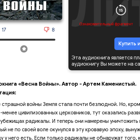
Ознакомительный фрагмент
17
8
Купить 
Эта аудиокнига является п
аудиокнигу Вы можете на с
окнига «Весна Войны». Автор - Артем Каменистый.
тация:
 страшной войны Земля стала почти безлюдной. Но, кром
-менее цивилизованных церковников, тут оказались развя
убежищах радикалы. И теперь они намерены уничтожить 
ый не по своей воле окунулся в эту кровавую эпоху, выну
у у него есть. Если только радикалы не обнаружат того