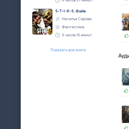
8 часов 29 минут
S-T-I-K-S. Файв
Наталья Серова
Фантастика
5 часов 15 минут
Показать все книги
Ауд