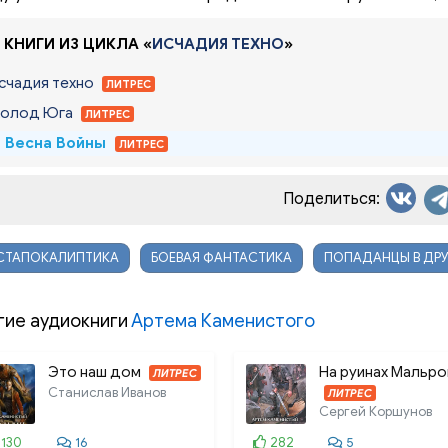
 КНИГИ ИЗ ЦИКЛА «
ИСЧАДИЯ ТЕХНО
»
Исчадия техно
ЛИТРЕС
Холод Юга
ЛИТРЕС
. Весна Войны
ЛИТРЕС
Поделиться:
СТАПОКАЛИПТИКА
БОЕВАЯ ФАНТАСТИКА
ПОПАДАНЦЫ В ДРУ
гие аудиокниги
Артема Каменистого
Это наш дом
На руинах Мальро
ЛИТРЕС
Станислав Иванов
ЛИТРЕС
Сергей Коршунов
130
16
282
5