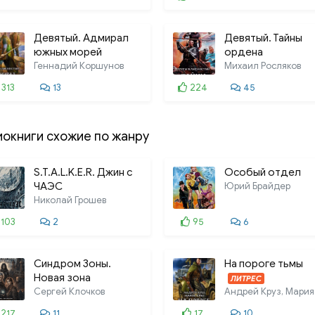
Девятый. Адмирал
Девятый. Тайны
южных морей
ордена
Геннадий Коршунов
Михаил Росляков
313
13
224
45
иокниги схожие по жанру
S.T.A.L.K.E.R. Джин с
Особый отдел
ЧАЭС
Юрий Брайдер
Николай Грошев
103
2
95
6
Синдром Зоны.
На пороге тьмы
Новая зона
ЛИТРЕС
Сергей Клочков
217
11
17
10