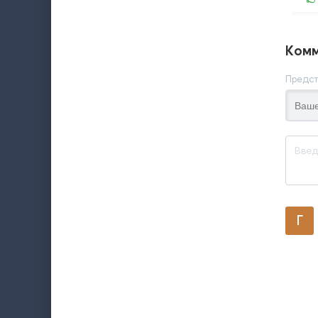
Комм
Предст
Г