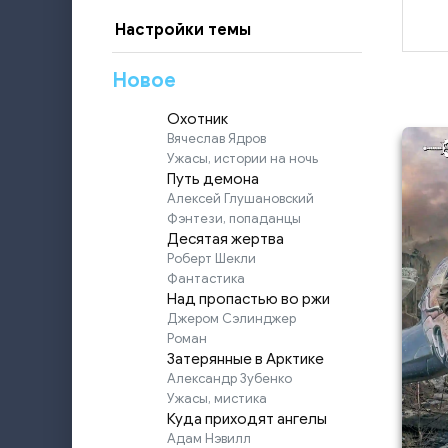
Настройки темы
Новое
Охотник
Вячеслав Ядров
Ужасы, истории на ночь
Путь демона
Алексей Глушановский
Фэнтези, попаданцы
Десятая жертва
Роберт Шекли
Фантастика
Над пропастью во ржи
Джером Сэлинджер
Роман
Затерянные в Арктике
Александр Зубенко
Ужасы, мистика
Куда приходят ангелы
Адам Нэвилл