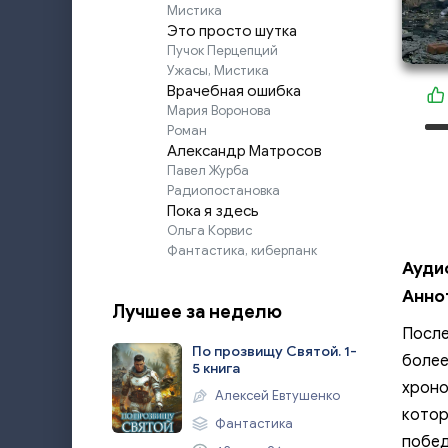
Мистика
Это просто шутка
Пучок Перцепций
Ужасы, Мистика
Врачебная ошибка
Мария Воронова
Роман
Александр Матросов
Павел Журба
Радиопостановка
Пока я здесь
Ольга Корвис
Фантастика, киберпанк
Ауди
Анно
Лучшее за неделю
После
По прозвищу Святой. 1-
более
5 книга
хроно
Алексей Евтушенко
котор
Фантастика
побед