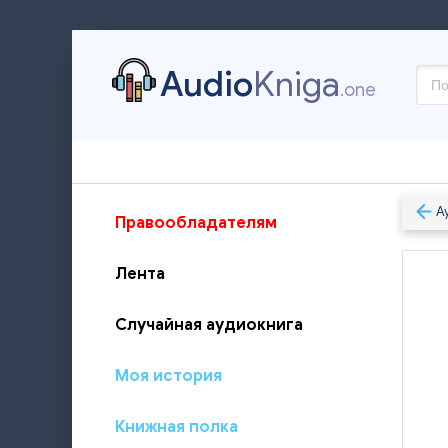
Audio
Kniga
.one
А
Правообладателям
Лента
Случайная аудиокнига
Моя история
Книжная полка