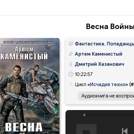
Весна Войн
Фантастика
,
Попаданц
Артем Каменистый
Дмитрий Хазанович
10:22:57
Цикл
«
Исчадия техно
»
(#
Аудиокнига не воспро