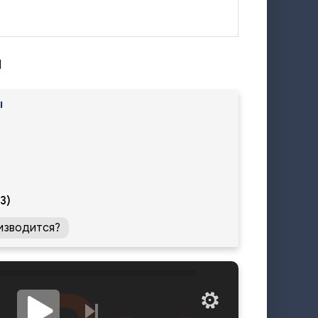
ы
ы
3)
изводится?