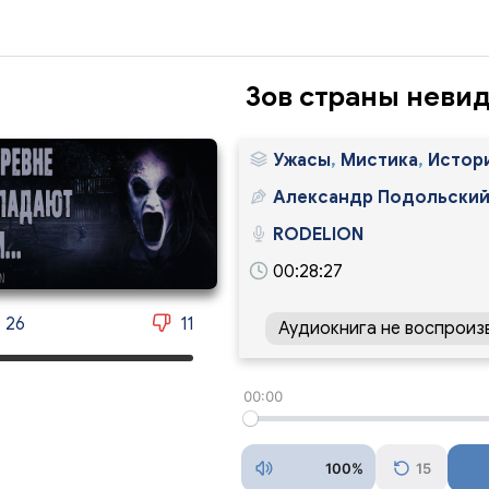
Зов страны неви
Ужасы
,
Мистика
,
Истори
Александр Подольски
RODELION
00:28:27
26
11
Аудиокнига не воспроиз
00:00
100%
15