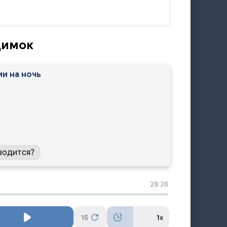
димок
и на ночь
й
водится?
28:26
15
1x