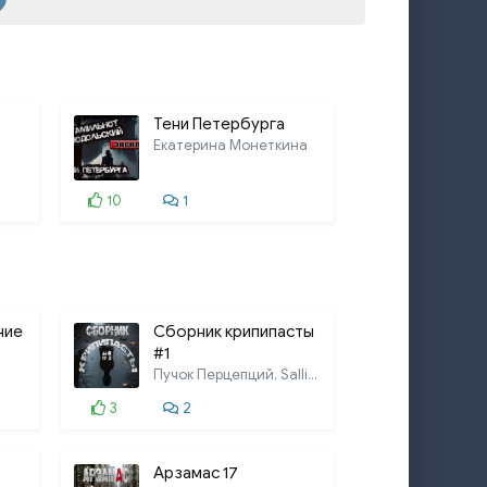
Тени Петербурга
Екатерина Монеткина
10
1
ние
Сборник крипипасты
#1
Пучок Перцепций, Sallivan, Артём
3
2
Арзамас 17