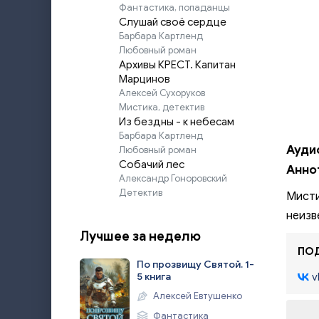
Фантастика, попаданцы
Слушай своё сердце
Барбара Картленд
Любовный роман
Архивы КРЕСТ. Капитан
Марцинов
Алексей Сухоруков
Мистика, детектив
Из бездны - к небесам
Барбара Картленд
Ауди
Любовный роман
Собачий лес
Анно
Александр Гоноровский
Детектив
Мисти
неизв
Лучшее за неделю
ПОД
По прозвищу Святой. 1-
5 книга
v
Алексей Евтушенко
Фантастика