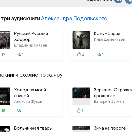
 три аудиокниги
Александра Подольского
Русский Русский
Колумбарий
Хоррор
Илья Дементьев
Владимир Князев
19
1
2
1
иокниги схожие по жанру
Холод за моей
Зеркало. Отраже
спиной
прошлого
Алексей Жуков
Валерий Цуркан
15
1
11
Больничная тварь
Зима на пороге