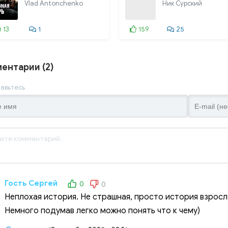
Vlad Antonchenko
Ник Сурский
13
1
159
25
ентарии (2)
авьтесь
Гость Сергей
0
0
Неплохая история. Не страшная, просто история взросл
Немного подумав легко можно понять что к чему)