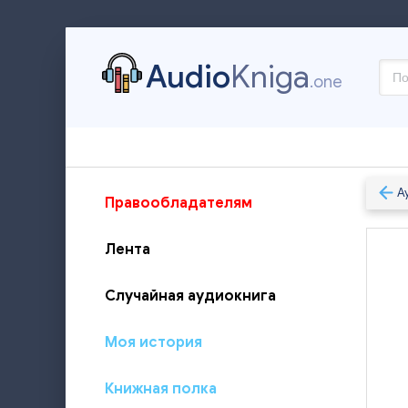
Audio
Kniga
.one
А
Правообладателям
Лента
Случайная аудиокнига
Моя история
Книжная полка