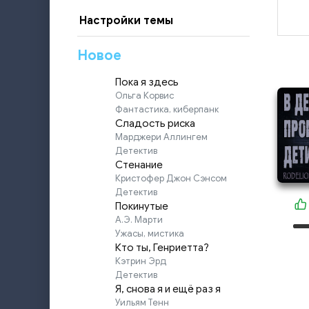
Настройки темы
Новое
Пока я здесь
Ольга Корвис
Фантастика, киберпанк
Сладость риска
Марджери Аллингем
Детектив
Стенание
Кристофер Джон Сэнсом
Детектив
Покинутые
А.Э. Марти
Ужасы, мистика
Кто ты, Генриетта?
Кэтрин Эрд
Детектив
Я, снова я и ещё раз я
Уильям Тенн