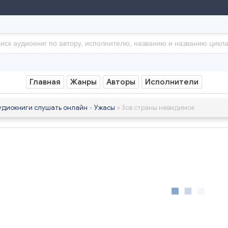
Главная
Жанры
Авторы
Исполнители
удиокниги слушать онлайн
»
Ужасы
» Зов страны невидимок