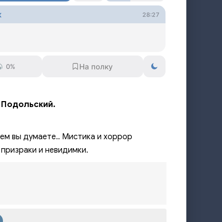
к
28:27
0%
 Подольский.
ем вы думаете.. Мистика и хоррор
 призраки и невидимки.