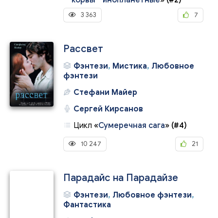
корвы - инопланетные
»
(#2)
3 363
7
Рассвет
Фэнтези
,
Мистика
,
Любовное
фэнтези
Стефани Майер
Сергей Кирсанов
Цикл
«
Сумеречная сага
»
(#4)
10 247
21
Парадайс на Парадайзе
Фэнтези
,
Любовное фэнтези
,
Фантастика