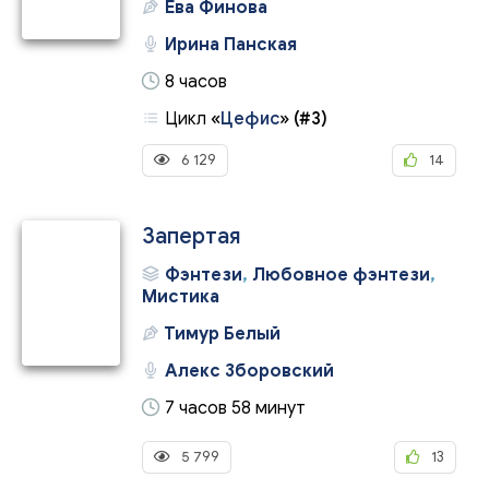
Ева Финова
Ирина Панская
8 часов
Цикл
«
Цефис
»
(#3)
6 129
14
Запертая
Фэнтези
,
Любовное фэнтези
,
Мистика
Тимур Белый
Алекс Зборовский
7 часов 58 минут
5 799
13