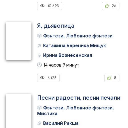
10 693
26
Я, дьяволица
Фэнтези
,
Любовное фэнтези
Катажина Береника Мищук
Ирина Вознесенская
14 часов 9 минут
5 128
8
Песни радости, песни печали
Фэнтези
,
Любовное фэнтези
,
Мистика
Василий Ракша