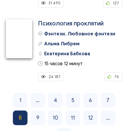
31 490
127
Психология проклятий
Фэнтези
,
Любовное фэнтези
Альма Либрем
Екатерина Бабкова
15 часов 12 минут
24 187
75
1
...
4
5
6
7
8
9
10
11
12
...