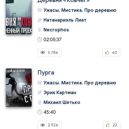
Деревня «Ковчег»
Ужасы
,
Мистика
,
Про деревню
Натанариэль Лиат
Necrophos
02:05:37
5 784
40
Пурга
Ужасы
,
Мистика
,
Про деревню
Эрик Картман
Михаил Шетько
45:40
2 924
22