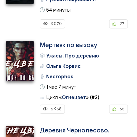
54 минуты
3 070
27
Мертвяк по вызову
Ужасы
,
Про деревню
Ольга Корвис
Necrophos
1 час 7 минут
Цикл
«
Огнецвет
»
(#2)
6 958
65
Деревня Чернолесово.