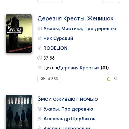
Деревня Кресты. Женишок
Ужасы
,
Мистика
,
Про деревню
Ник Сурский
RODELION
37:56
Цикл
«
Деревня Кресты
»
(#1)
4 853
61
Змеи оживают ночью
Ужасы
,
Про деревню
Александр Щербаков
Руслан Покровский