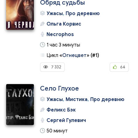
Обряд судьбы
Ужасы
,
Про деревню
Ольга Корвис
Necrophos
1 час 3 минуты
Цикл
«
Огнецвет
»
(#1)
7 332
64
Село Глухое
Ужасы
,
Мистика
,
Про деревню
Феликс Бэк
Сергей Гулевич
50 минут