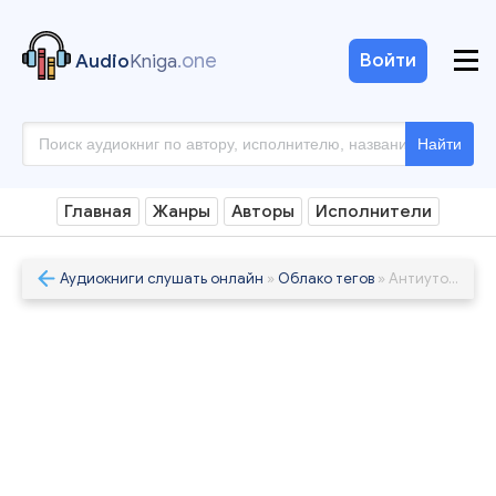
.one
Войти
Audio
Kniga
Найти
Главная
Жанры
Авторы
Исполнители
Аудиокниги слушать онлайн
»
Облако тегов
» Антиутопия