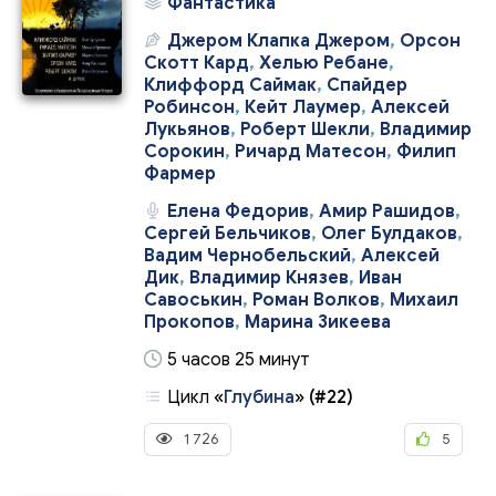
Фантастика
Джером Клапка Джером
,
Орсон
Скотт Кард
,
Хелью Ребане
,
Клиффорд Саймак
,
Спайдер
Робинсон
,
Кейт Лаумер
,
Алексей
Лукьянов
,
Роберт Шекли
,
Владимир
Сорокин
,
Ричард Матесон
,
Филип
Фармер
Елена Федорив
,
Амир Рашидов
,
Сергей Бельчиков
,
Олег Булдаков
,
Вадим Чернобельский
,
Алексей
Дик
,
Владимир Князев
,
Иван
Савоськин
,
Роман Волков
,
Михаил
Прокопов
,
Марина Зикеева
5 часов 25 минут
Цикл
«
Глубина
»
(#22)
1 726
5