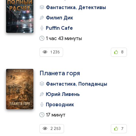
Фантастика
,
Детективы
Филип Дик
Puffin Cafe
1 час 43 минуты
1 235
8
Планета горя
Фантастика
,
Попаданцы
Юрий Ливень
Проводник
17 минут
2 253
7