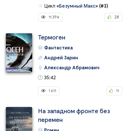
Цикл
«
Безумный Макс
»
(#3)
11 394
28
Термоген
Фантастика
Андрей Зарин
Александр Абрамович
35:42
1 611
11
На западном фронте без
перемен
Роман