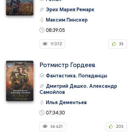
Эрих Мария Ремарк
Максим Пинскер
08:39:05
11 072
35
Ротмистр Гордеев
Фантастика
,
Попаданцы
Дмитрий Дашко
,
Александр
Самойлов
Илья Дементьев
07:34:30
56 621
205