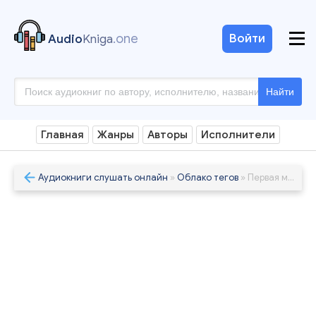
.one
Войти
Audio
Kniga
Найти
Главная
Жанры
Авторы
Исполнители
Аудиокниги слушать онлайн
»
Облако тегов
» Первая мировая война