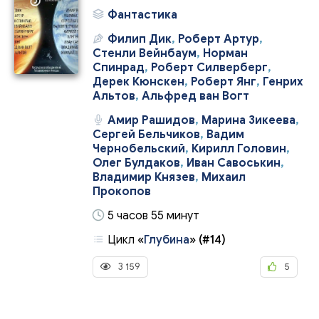
Фантастика
Филип Дик
,
Роберт Артур
,
Стенли Вейнбаум
,
Норман
Спинрад
,
Роберт Силверберг
,
Дерек Кюнскен
,
Роберт Янг
,
Генрих
Альтов
,
Альфред ван Вогт
Амир Рашидов
,
Марина Зикеева
,
Сергей Бельчиков
,
Вадим
Чернобельский
,
Кирилл Головин
,
Олег Булдаков
,
Иван Савоськин
,
Владимир Князев
,
Михаил
Прокопов
5 часов 55 минут
Цикл
«
Глубина
»
(#14)
3 159
5