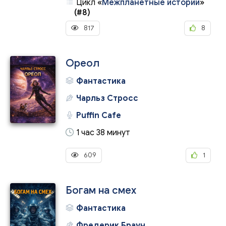
Цикл
«
Межпланетные истории
»
(#8)
817
8
Ореол
Фантастика
Чарльз Стросс
Puffin Cafe
1 час 38 минут
609
1
Богам на смех
Фантастика
Фредерик Браун