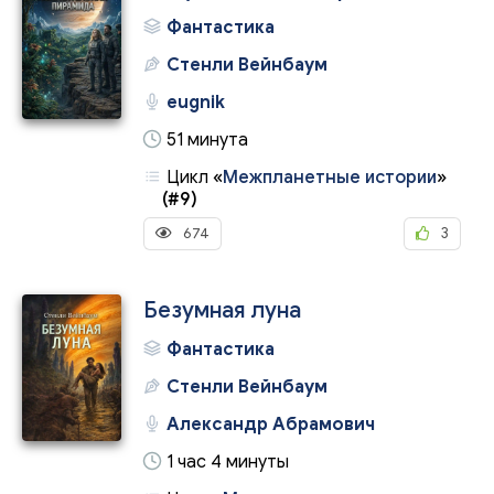
Фантастика
Стенли Вейнбаум
eugnik
51 минута
Цикл
«
Межпланетные истории
»
(#9)
674
3
Безумная луна
Фантастика
Стенли Вейнбаум
Александр Абрамович
1 час 4 минуты