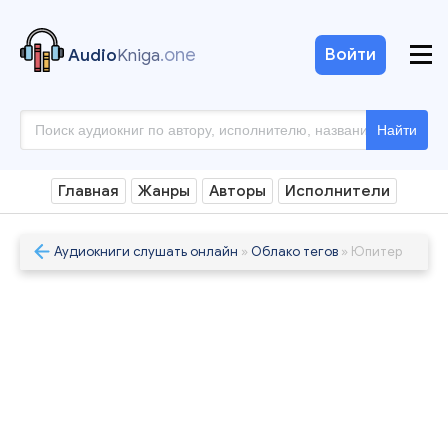
.one
Войти
Audio
Kniga
Найти
Главная
Жанры
Авторы
Исполнители
Аудиокниги слушать онлайн
»
Облако тегов
» Юпитер