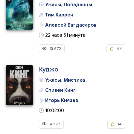
Ужасы
,
Попаданцы
Тим Каррен
Алексей Багдасаров
22 часа 51 минута
13 672
48
Куджо
Ужасы
,
Мистика
Стивен Кинг
Игорь Князев
10:02:00
4 577
14