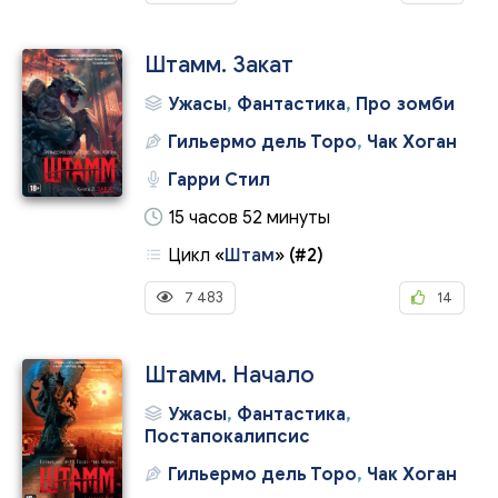
Штамм. Закат
Ужасы
,
Фантастика
,
Про зомби
Гильермо дель Торо
,
Чак Хоган
Гарри Стил
15 часов 52 минуты
Цикл
«
Штам
»
(#2)
7 483
14
Штамм. Начало
Ужасы
,
Фантастика
,
Постапокалипсис
Гильермо дель Торо
,
Чак Хоган