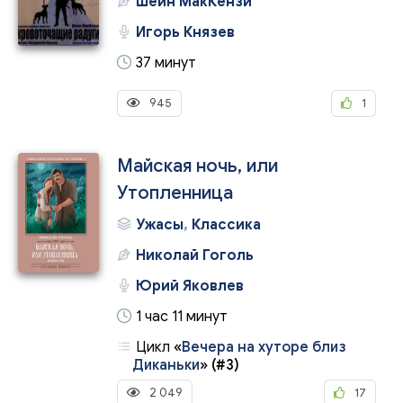
Шейн МакКензи
Игорь Князев
37 минут
945
1
Майская ночь, или
Утопленница
Ужасы
,
Классика
Николай Гоголь
Юрий Яковлев
1 час 11 минут
Цикл
«
Вечера на хуторе близ
Диканьки
»
(#3)
2 049
17