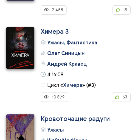
2 458
15
Химера 3
Ужасы
,
Фантастика
Олег Синицын
Андрей Кравец
4:16:09
Цикл
«
Химера
»
(#3)
10 879
53
Кровоточащие радуги
Ужасы