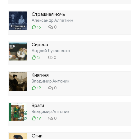
Страшная ночь
Александр Алпаткин
16
0
Сирена
Андрей Лукашенко
13
0
Княгиня
Владимир Антоник
19
0
Враги
Владимир Антоник
19
0
Огни