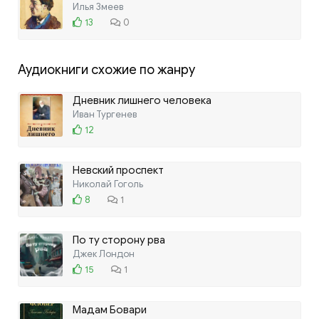
Илья Змеев
13
0
Аудиокниги схожие по жанру
Дневник лишнего человека
Иван Тургенев
12
Невский проспект
Николай Гоголь
8
1
По ту сторону рва
Джек Лондон
15
1
Мадам Бовари