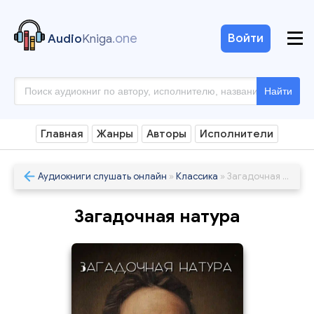
.one
Войти
Audio
Kniga
Найти
Главная
Жанры
Авторы
Исполнители
Аудиокниги слушать онлайн
»
Классика
» Загадочная натура
Загадочная натура