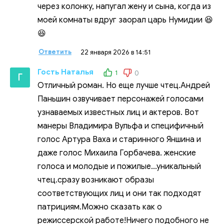
через колонку, напугал жену и сына, когда из
моей комнаты вдруг заорал царь Нумидии 😆
😆
Ответить
22 января 2026 в 14:51
Гость Наталья
1
0
Г
Отличный роман. Но еще лучше чтец.Андрей
Паньшин озвучивает персонажей голосами
узнаваемых известных лиц и актеров. Вот
манеры Владимира Вульфа и специфичный
голос Артура Ваха и старинного Яншина и
даже голос Михаила Горбачева. женские
голоса и молодые и пожилые...уникальный
чтец.сразу возникают образы
соответствующих лиц и они так подходят
патрициям.Можно сказать как о
режиссерской работе!Ничего подобного не