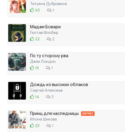
Татьяна Дубровина
50
1
Мадам Бовари
Гюстав Флобер
22
2
По ту сторону рва
Джек Лондон
15
1
Дождь из высоких облаков
Сергей Алексеев
14
3
Принц для наследницы
ЛИТРЕС
Илона Шикова
23
1