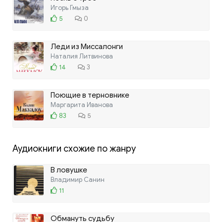
Игорь Гмыза
5
0
Леди из Миссалонги
Наталия Литвинова
14
3
Поющие в терновнике
Маргарита Иванова
83
5
Аудиокниги схожие по жанру
В ловушке
Владимир Санин
11
Обмануть судьбу