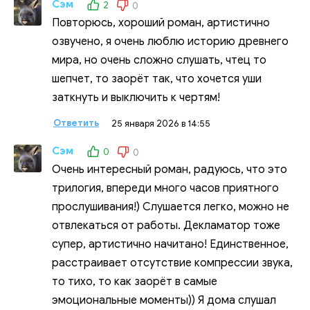
Сэм
2
0
Повторюсь, хороший роман, артистично
озвучено, я очень люблю историю древнего
мира, но очень сложно слушать, чтец то
шепчет, то заорëт так, что хочется уши
заткнуть и выключить к чертям!
Ответить
25 января 2026 в 14:55
Сэм
0
0
Очень интересный роман, радуюсь, что это
трилогия, впереди много часов приятного
прослушивания!) Слушается легко, можно не
отвлекаться от работы. Декламатор тоже
супер, артистично начитано! Единственное,
расстраивает отсутствие компрессии звука,
то тихо, то как заорëт в самые
эмоциональные моменты)) Я дома слушал