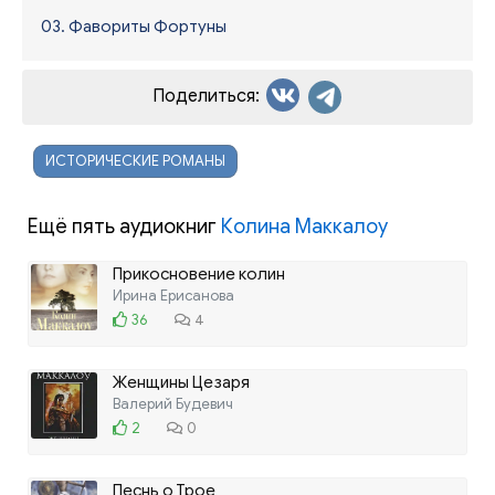
03. Фавориты Фортуны
Поделиться:
ИСТОРИЧЕСКИЕ РОМАНЫ
Ещё пять аудиокниг
Колина Маккалоу
Прикосновение колин
Ирина Ерисанова
36
4
Женщины Цезаря
Валерий Будевич
2
0
Песнь о Трое