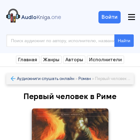
.one
Войти
Audio
Kniga
Найти
Главная
Жанры
Авторы
Исполнители
Аудиокниги слушать онлайн
»
Роман
» Первый человек в Риме
Первый человек в Риме