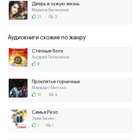
Дверь в чужую жизнь
Марина Багинская
21
0
Аудиокниги схожие по жанру
Степные боги
Андрей Геласимов
8
Проклятье горничных
Мередит Митчел
10
4
Семья Резо
Эрве Базен
1
1