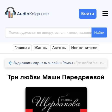
.one
Войти
Audio
Kniga
Найти
Главная
Жанры
Авторы
Исполнители
Аудиокниги слушать онлайн
»
Роман
» Три любви Маши Передреевой
Три любви Маши Передреевой