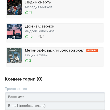
Леди и смерть
Мередит Митчел
13
Дом на Озёрной
Андрей Геласимов
10
1
Метаморфозы, или Золотой осел
ЛИТРЕС
Люций Апулей
2
Комментарии (0)
Представьтесь