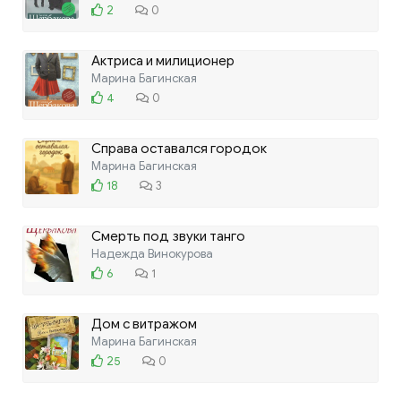
2
0
Актриса и милиционер
Марина Багинская
4
0
Справа оставался городок
Марина Багинская
18
3
Смерть под звуки танго
Надежда Винокурова
6
1
Дом с витражом
Марина Багинская
25
0