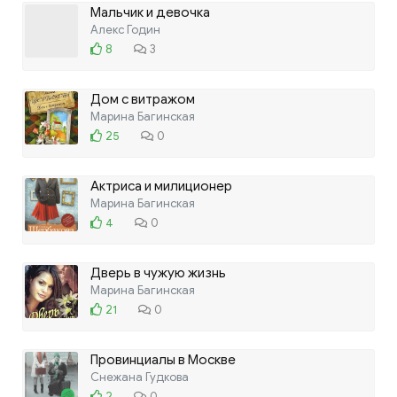
Мальчик и девочка
Алекс Годин
8
3
Дом с витражом
Марина Багинская
25
0
Актриса и милиционер
Марина Багинская
4
0
Дверь в чужую жизнь
Марина Багинская
21
0
Провинциалы в Москве
Снежана Гудкова
2
0