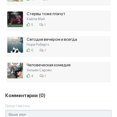
Стервы тоже плачут
Кайла Май
5
1
Сегодня вечером и всегда
Нора Робертс
0
1
Человеческая комедия
Уильям Сароян
4
1
Комментарии (0)
Представьтесь