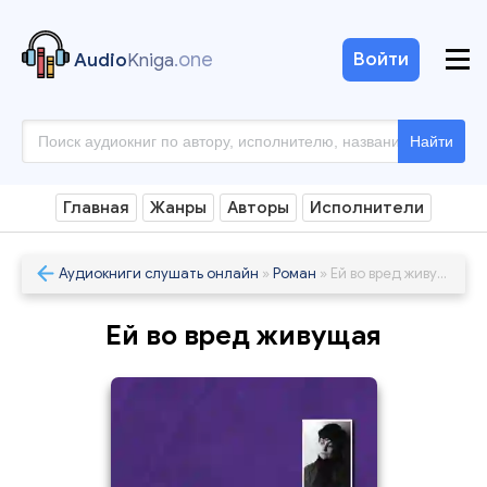
.one
Войти
Audio
Kniga
Найти
Главная
Жанры
Авторы
Исполнители
Аудиокниги слушать онлайн
»
Роман
» Ей во вред живущая
Ей во вред живущая