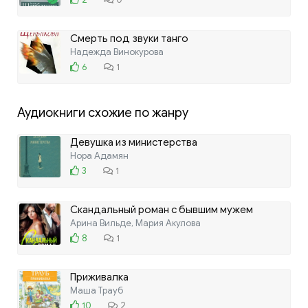
Смерть под звуки танго
Надежда Винокурова
6
1
Аудиокниги схожие по жанру
Девушка из министерства
Нора Адамян
3
1
Скандальный роман с бывшим мужем
Арина Вильде, Мария Акулова
8
1
Приживалка
Маша Трауб
10
2