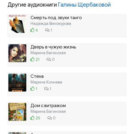
Другие аудиокниги
Галины Щербаковой
Смерть под звуки танго
Надежда Винокурова
6
1
Дверь в чужую жизнь
Марина Багинская
21
0
Стена
Марина Кочнева
1
1
Дом с витражом
Марина Багинская
25
0