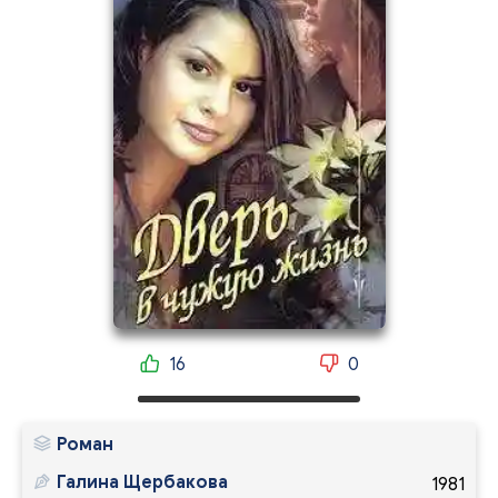
16
0
Роман
Галина Щербакова
1981