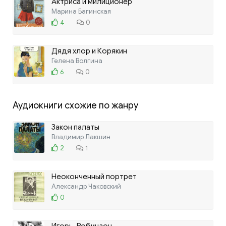
Актриса и милиционер
Марина Багинская
4
0
Дядя хлор и Корякин
Гелена Волгина
6
0
Аудиокниги схожие по жанру
Закон палаты
Владимир Лакшин
2
1
Неоконченный портрет
Александр Чаковский
0
Игорь-Робинзон