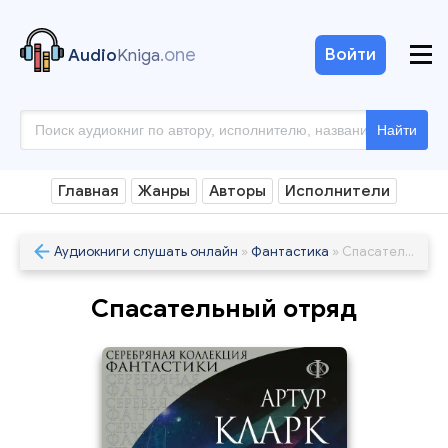
.one
Войти
Audio
Kniga
Найти
Главная
Жанры
Авторы
Исполнители
Аудиокниги слушать онлайн
»
Фантастика
» Спасательный отряд
Спасательный отряд