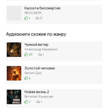
Кассета бессмертия
NEOСФЕРА
1
0
Аудиокниги схожие по жанру
Чумной ветер
Александр Науменко
29
1
Золотой человек
Филип Дик
5
Новая жизнь 2
Виталий Хонихоев
7
1