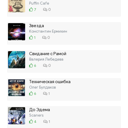
Puffin Cafe
7
0
Звезда
Константин Ермихин
1
0
Свидание с Рамой
Валерия Лебедева
6
0
Техническая ошибка
Олег Булдаков
6
1
До Эдема
Scaners
4
1