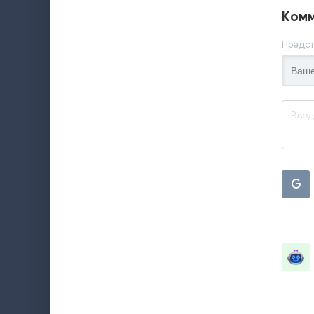
Комм
Предст
G