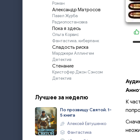
Роман
Александр Матросов
Павел Журба
Радиопостановка
Пока я здесь
Ольга Корвис
Фантастика, киберпанк
Сладость риска
Марджери Аллингем
Детектив
Стенание
Кристофер Джон Сэнсом
Детектив
Ауди
Анно
Лучшее за неделю
К час
По прозвищу Святой. 1-
попро
5 книга
Снача
Алексей Евтушенко
неожи
Фантастика