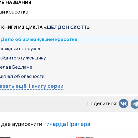
ИЕ НАЗВАНИЯ
й красотка
 КНИГИ ИЗ ЦИКЛА «
ШЕЛДОН СКОТТ
»
. Дело об исчезнувшей красотке
И каждый вооружен
Найдите эту женщину
Тела в Бедламе
Сигнал об опасности
азать ещё 1 книгу серии
Поделиться:
 две аудиокниги
Ричарда Пратера