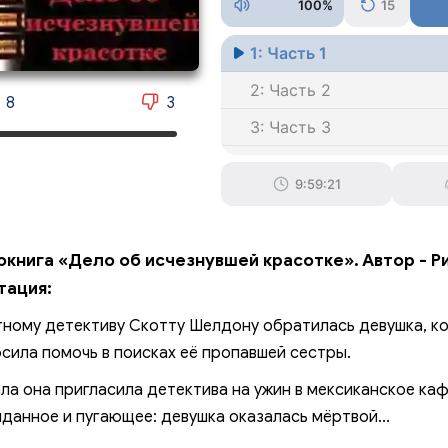
100%
15
1: Часть 1
2: Часть 2
8
3
3: Часть 3
4: Часть 4
9:59:21
5: Часть 5
окнига «Дело об исчезнувшей красотке». Автор - Р
тация:
тному детективу Скотту Шелдону обратилась девушка, ко
сила помочь в поисках её пропавшей сестры.
ла она пригласила детектива на ужин в мексиканское каф
данное и пугающее: девушка оказалась мёртвой...