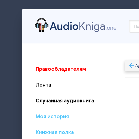
Audio
Kniga
.one
А
Правообладателям
Лента
Случайная аудиокнига
Моя история
Книжная полка