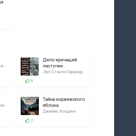
ца
Дело кричащей
Дуглас Престон, Линкольн Чайлд
ласточки
Эрл Стэнли Гарднер
9
Тайна норвежского
он
яблока
Джеймс Холдинг
7