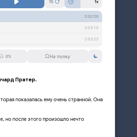
15
1x
2:02:20
2:03:10
2:03:23
2:03:19
0%
1:47:09
ичард Пратер.
торая показалась ему очень странной. Она
е, но после этого произошло нечто