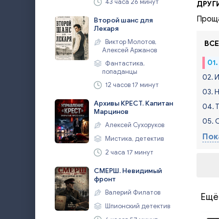
43 часа 26 минут
ДРУГ
Проща
Второй шанс для
Лекаря
Виктор Молотов,
ВСЕ
Алексей Аржанов
01
Фантастика,
попаданцы
02. 
12 часов 17 минут
03. 
Архивы КРЕСТ. Капитан
04. 
Марцинов
05. 
Алексей Сухоруков
Пок
Мистика, детектив
2 часа 17 минут
СМЕРШ. Невидимый
фронт
Валерий Филатов
Ещё
Шпионский детектив