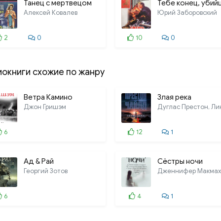
Танец с мертвецом
Тебе конец, убий
Алексей Ковалев
Юрий Заборовский
2
0
10
0
иокниги схожие по жанру
Ветра Камино
Злая река
Джон Гришэм
6
12
1
Ад & Рай
Сёстры ночи
Георгий Зотов
Дженнифер Макмах
6
4
1