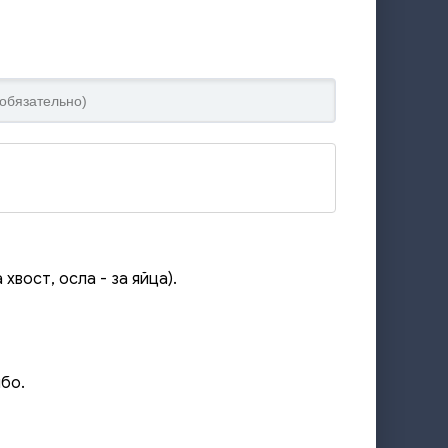
хвост, осла - за яйца).
бо.