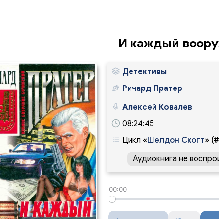
И каждый воор
Детективы
Ричард Пратер
Алексей Ковалев
08:24:45
Цикл
«
Шелдон Скотт
»
(#
Аудиокнига не воспро
00:00