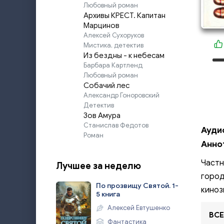
Любовный роман
Архивы КРЕСТ. Капитан
Марцинов
Алексей Сухоруков
Мистика, детектив
Из бездны - к небесам
Барбара Картленд
Любовный роман
Собачий лес
Александр Гоноровский
Детектив
Зов Амура
Станислав Федотов
Ауди
Роман
Анно
Частн
Лучшее за неделю
город
По прозвищу Святой. 1-
киноз
5 книга
Алексей Евтушенко
ВСЕ
Фантастика