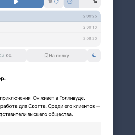
15
1x
2:09:25
2:09:10
2:09:20
1:56:50
0%
р.
приключения. Он живёт в Голливуде,
 работа для Скотта. Среди его клиентов —
едставители высшего общества.