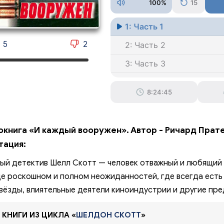
100%
15
1: Часть 1
5
2
2: Часть 2
3: Часть 3
4: Часть 4
8:24:45
окнига «И каждый вооружен». Автор - Ричард Прате
тация:
ый детектив Шелл Скотт — человек отважный и любящий 
е роскошном и полном неожиданностей, где всегда есть
вёзды, влиятельные деятели киноиндустрии и другие пр
 КНИГИ ИЗ ЦИКЛА «
ШЕЛДОН СКОТТ
»