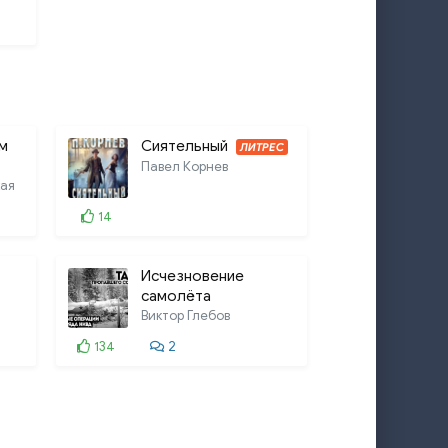
м
Сиятельный
ЛИТРЕС
Павел Корнев
кая
14
Исчезновение
самолёта
Виктор Глебов
134
2