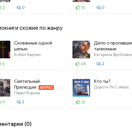
2
0
10
0
иокниги схожие по жанру
Скованные одной
Дело о пропавше
цепью
талисмане
Кобен Харлан
Катерина Врублевс
6
48
2
Сиятельный.
Кто ты?
Прелюдия
Дороти Ли Сэйерс
ЛИТРЕС
Павел Корнев
11
3
15
ентарии (0)