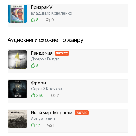
Призрак V
Владимир Коваленко
8
0
Аудиокниги схожие по жанру
Пандемия
ЛИТРЕС
Джерри Риддл
6
Фреон
Сергей Клочков
250
7
Иной мир. Морпехи
ЛИТРЕС
Айнур Галин
19
1