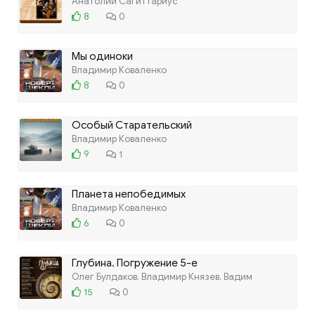
Анатолий Сагиттариус
8
0
Мы одиноки
Владимир Коваленко
8
0
Особый Старательский
Владимир Коваленко
9
1
Планета непобедимых
Владимир Коваленко
6
0
Глубина. Погружение 5-е
Олег Булдаков, Владимир Князев, Вадим
15
0