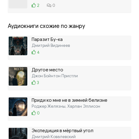
2
0
Аудиокниги схожие по жанру
Паразит Бу-ка
Дмитрий Видинеев
4
Другое место
Джон Бойнтон Пристли
3
Приди ко мне не в зимней белизне
Роджер Желязны, Харлан Эллисон
0
Экспедиция в мёртвый угол
Дмитрий Ковалевский