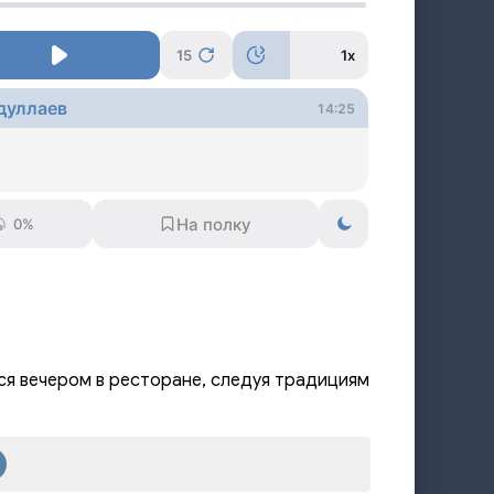
15
1x
дуллаев
14:25
0%
я вечером в ресторане, следуя традициям