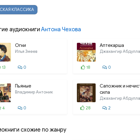
ССКАЯ КЛАССИКА
гие аудиокниги
Антона Чехова
Огни
Аптекарша
Илья Змеев
Джахангир Абдулла
13
0
18
0
Пьяные
Сапожник и нечис
Владимир Антоник
сила
Джахангир Абдулла
4
0
28
2
иокниги схожие по жанру