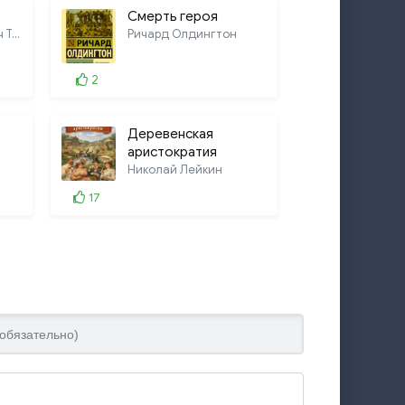
Смерть героя
Алексей Николаевич Толстой
Ричард Олдингтон
2
Деревенская
аристократия
Николай Лейкин
17