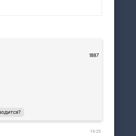
1887
водится?
14:25