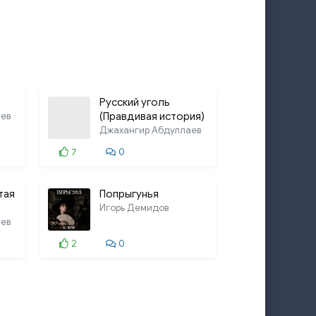
Русский уголь
ев
(Правдивая история)
Джахангир Абдуллаев
7
0
тая
Попрыгунья
Игорь Демидов
ев
2
0