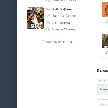
8 часов 29 минут
S-T-I-K-S. Файв
Наталья Серова
Фантастика
5 часов 15 минут
Показать все книги
Комм
Предст