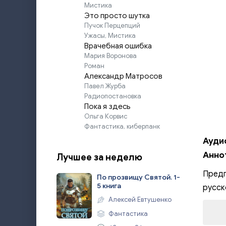
Мистика
Это просто шутка
Пучок Перцепций
Ужасы, Мистика
Врачебная ошибка
Мария Воронова
Роман
Александр Матросов
Павел Журба
Радиопостановка
Пока я здесь
Ольга Корвис
Фантастика, киберпанк
Аудио
Анно
Лучшее за неделю
Предп
По прозвищу Святой. 1-
5 книга
русск
Алексей Евтушенко
Фантастика