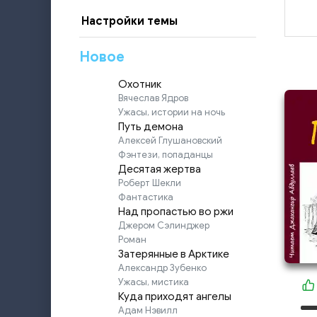
Настройки темы
Новое
Охотник
Вячеслав Ядров
Ужасы, истории на ночь
Путь демона
Алексей Глушановский
Фэнтези, попаданцы
Десятая жертва
Роберт Шекли
Фантастика
Над пропастью во ржи
Джером Сэлинджер
Роман
Затерянные в Арктике
Александр Зубенко
Ужасы, мистика
Куда приходят ангелы
Адам Нэвилл