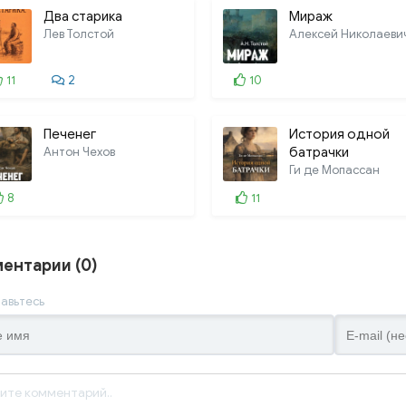
Два старика
Мираж
Лев Толстой
11
2
10
Печенег
История одной
Антон Чехов
батрачки
Ги де Мопассан
8
11
ентарии (0)
авьтесь