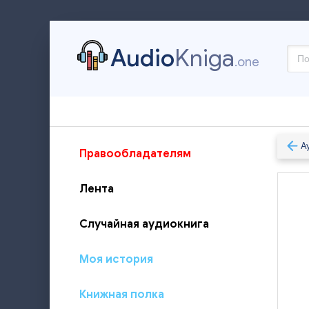
Audio
Kniga
.one
А
Правообладателям
Лента
Случайная аудиокнига
Моя история
Книжная полка