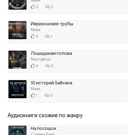
Маяк
2
2
Иерихонские трубы
Маяк
3
1
Лошадиная голова
Necrophos
5
0
10 историй Sallivana
Маяк
1
0
Аудиокниги схожие по жанру
На посошок
Стивен Кинг