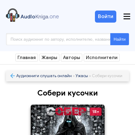
.one
Войти
Audio
Kniga
Найти
Главная
Жанры
Авторы
Исполнители
Аудиокниги слушать онлайн
»
Ужасы
» Собери кусочки
Собери кусочки
18+