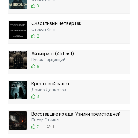
3
Счастливый четвертак
Стивен Кинг
2
Айтихрист (AIchrist)
Пучок Перцепций
5
Крестовый валет
Дамир Долматов
3
Восставшие из ада: Узники преисподней
Питер Эткинс
0
1