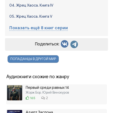
04. Жрец Хаоса. Книга IV
05. Жрец Хаоса. Книга V
Показать ещё 8 книг серии
Поделиться:
ПОПАДАНЦЫ В ДРУГОЙ МИР
Аудиокниги схожие по жанру
Первый среди равных 14
Жорж Бор, Юрий Винокуров
165
2
Адепт Заслона