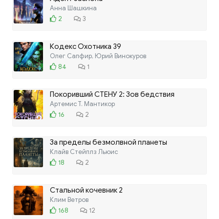
Анна Шашкина
2
3
Кодекс Охотника 39
Олег Сапфир, Юрий Винокуров
84
1
Покоривший СТЕНУ 2: Зов бедствия
Артемис Т. Мантикор
16
2
За пределы безмолвной планеты
Клайв Стейплз Льюис
18
2
Стальной кочевник 2
Клим Ветров
168
12