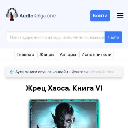
.one
Войти
Audio
Kniga
Найти
Главная
Жанры
Авторы
Исполнители
Аудиокниги слушать онлайн
»
Фэнтези
» Жрец Хаоса. Книга VI
Жрец Хаоса. Книга VI