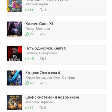
Михаил Тырин
66
4
Хозяин Оков XII
Павел Матисов
22
6
Путь одиночки. Книга 8
Евгений Понарошку
40
3
Кодекс Охотника 41
Юрий Винокуров, Олег Сапфир
43
2
Шеф с системой в новом мире
Тимофей Афаэль
32
5