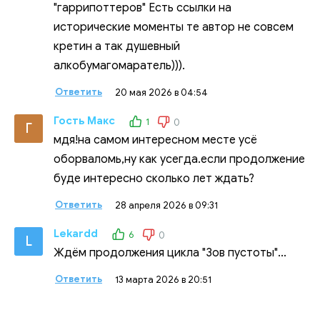
"гаррипоттеров" Есть ссылки на
исторические моменты те автор не совсем
кретин а так душевный
алкобумагомаратель))).
Ответить
20 мая 2026 в 04:54
Гость Макс
1
0
Г
мдя!на самом интересном месте усё
оборваломь,ну как усегда.если продолжение
буде интересно сколько лет ждать?
Ответить
28 апреля 2026 в 09:31
Lekardd
6
0
L
Ждём продолжения цикла "Зов пустоты"...
Ответить
13 марта 2026 в 20:51