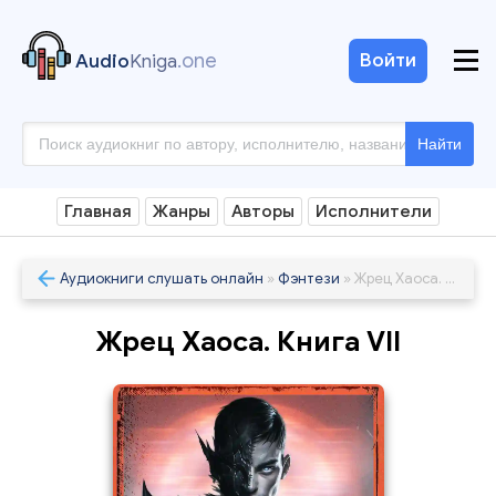
.one
Войти
Audio
Kniga
Найти
Главная
Жанры
Авторы
Исполнители
Аудиокниги слушать онлайн
»
Фэнтези
» Жрец Хаоса. Книга VII
Жрец Хаоса. Книга VII