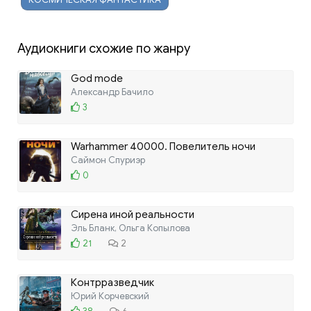
Аудиокниги схожие по жанру
God mode
Александр Бачило
3
Warhammer 40000. Повелитель ночи
Саймон Спуриэр
0
Сирена иной реальности
Эль Бланк, Ольга Копылова
21
2
Контрразведчик
Юрий Корчевский