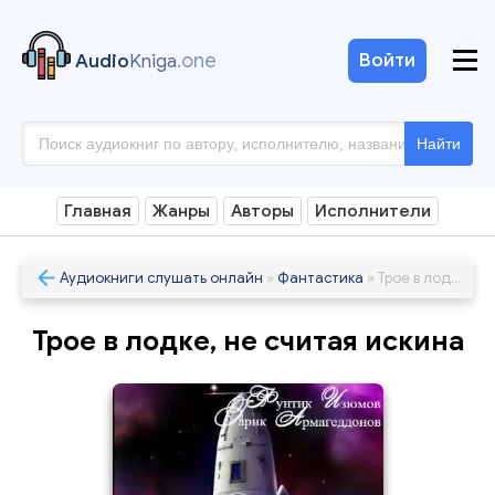
.one
Войти
Audio
Kniga
Найти
Главная
Жанры
Авторы
Исполнители
Аудиокниги слушать онлайн
»
Фантастика
» Трое в лодке, не считая искина
Трое в лодке, не считая искина