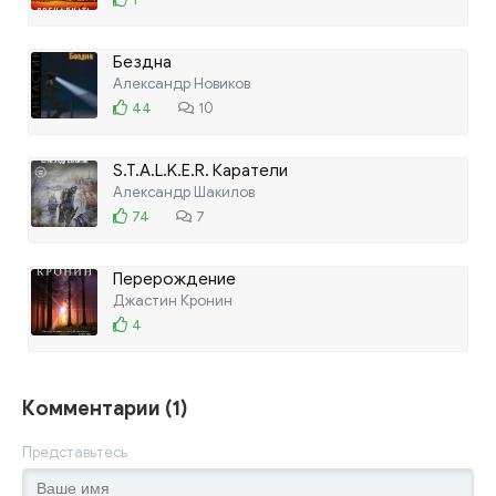
Бездна
Александр Новиков
44
10
S.T.A.L.K.E.R. Каратели
Александр Шакилов
74
7
Перерождение
Джастин Кронин
4
Комментарии (1)
Представьтесь