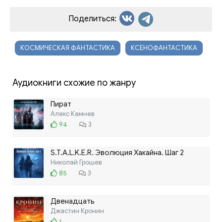
Поделиться:
КОСМИЧЕСКАЯ ФАНТАСТИКА
КСЕНОФАНТАСТИКА
Аудиокниги схожие по жанру
Пират
Алекс Камнев
94
3
S.T.A.L.K.E.R. Эволюция Хакайна. Шаг 2
Николай Грошев
85
3
Двенадцать
Джастин Кронин
1