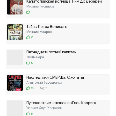
Капитолийская волчица. Рим до цезарей
Михаил Гаспаров
3
Тайны Петра Великого
Михаил Азаров
9
Пятнадцатилетний капитан
Жюль Верн
6
Наследники СМЕРШа. Охота на
американских кротов в ГРУ
Анатолий Терещенко
15
2
Путешествие шлюпок с «Глен Карриг»
Уильям Хоуп Ходжсон
6