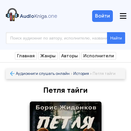
.one
Войти
Audio
Kniga
Найти
Главная
Жанры
Авторы
Исполнители
Аудиокниги слушать онлайн
»
История
» Петля тайги
Петля тайги