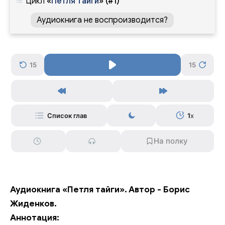
Цикл
«
Петля тайги
»
(#1)
Аудиокнига не воспроизводится?
15
15
Список глав
1
x
Аудиокнига «Петля тайги». Автор - Борис
Жиденков.
Аннотация: