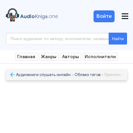
.one
Войти
Audio
Kniga
Найти
Главная
Жанры
Авторы
Исполнители
Аудиокниги слушать онлайн
»
Облако тегов
» Приключенческий роман