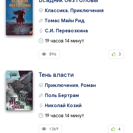
Всадник без головы
Классика
,
Приключения
Томас Майн Рид
С.И. Перевозкина
19 часов 14 минут
896
3
Тень власти
Приключения
,
Роман
Поль Бертрам
Николай Козий
19 часов 14 минут
1 369
4