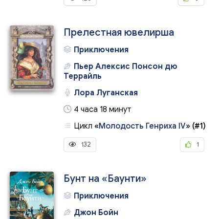
Прелестная ювелирша
Приключения
Пьер Алексис Понсон дю
Террайль
Лора Луганская
4 часа 18 минут
Цикл
«
Молодость Генриха IV
»
(#1)
132
1
Бунт на «Баунти»
Приключения
Джон Бойн