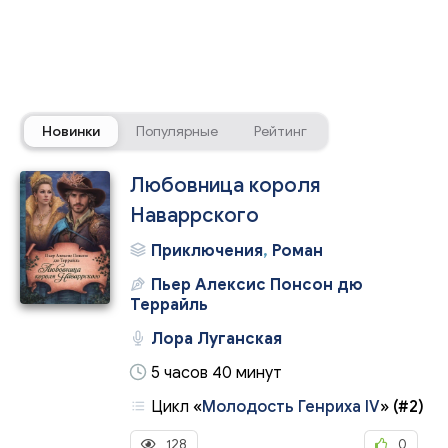
Новинки
Популярные
Рейтинг
Любовница короля
Наваррского
Приключения
,
Роман
Пьер Алексис Понсон дю
Террайль
Лора Луганская
5 часов 40 минут
Цикл
«
Молодость Генриха IV
»
(#2)
128
0