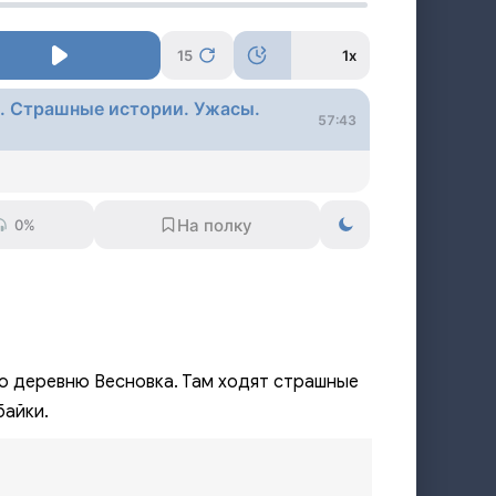
15
1x
 Страшные истории. Ужасы.
57:43
0%
ю деревню Весновка. Там ходят страшные
байки.