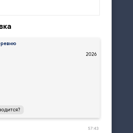
вка
еревню
2026
водится?
57:43