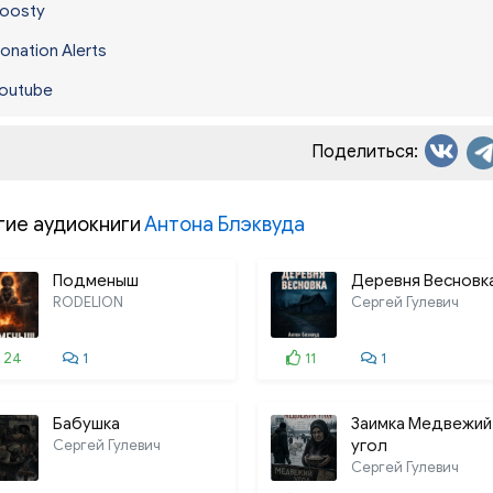
oosty
onation Alerts
outube
Поделиться:
гие аудиокниги
Антона Блэквуда
Подменыш
Деревня Весновк
RODELION
Сергей Гулевич
24
1
11
1
Бабушка
Заимка Медвежий
Сергей Гулевич
угол
Сергей Гулевич