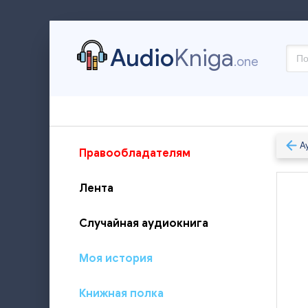
Audio
Kniga
.one
А
Правообладателям
Лента
Случайная аудиокнига
Моя история
Книжная полка