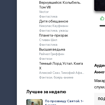
Вернувшийся: Колыбель.
Том VIII
Vector
Фантастика
Дитя обещанное
Николас Кауфманн
Фантастика, ужасы
Планета-призрак
Стивен Шил
Фантастика
Высшая ведьма
Рейчел Гриффин
Фэнтези
Темный Лорд Устал. Книга
Ауди
X
Анно
Алексей Сказ, Тимофей Афаэль
Фэнтези, бояръ-аниме
Макар
слухи
Лучшее за неделю
ПОД
По прозвищу Святой. 1-