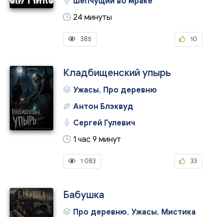
Шепчущий во мраке
24 минуты
385
10
Кладбищенский упырь
Ужасы
,
Про деревню
Антон Блэквуд
Сергей Гулевич
1 час 9 минут
1 083
33
Бабушка
Про деревню
,
Ужасы
,
Мистика