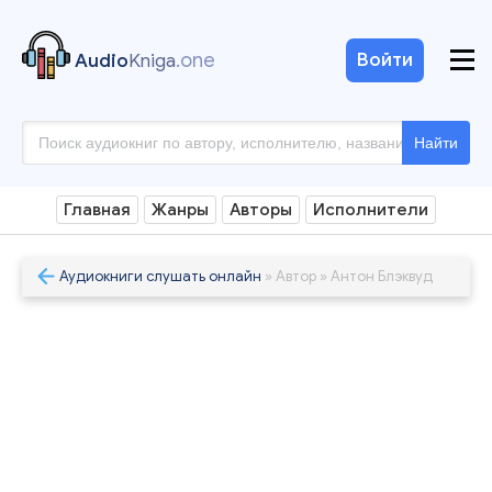
.one
Войти
Audio
Kniga
Найти
Главная
Жанры
Авторы
Исполнители
Аудиокниги слушать онлайн
» Автор » Антон Блэквуд