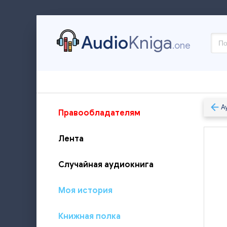
Audio
Kniga
.one
А
Правообладателям
Лента
Случайная аудиокнига
Моя история
Книжная полка