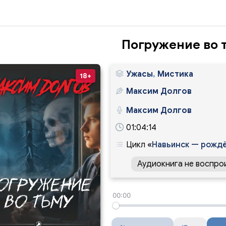
Погружение во 
Ужасы
,
Мистика
18+
Максим Долгов
Максим Долгов
01:04:14
Цикл
«
Навьинск — рождё
Аудиокнига не воспро
00:00