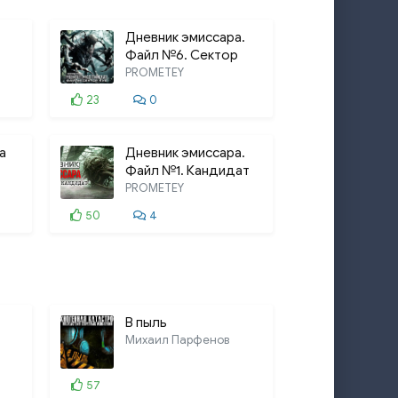
Дневник эмиссара.
Файл №6. Сектор
Куб
PROMETEY
23
0
а
Дневник эмиссара.
Файл №1. Кандидат
PROMETEY
50
4
В пыль
Михаил Парфенов
57