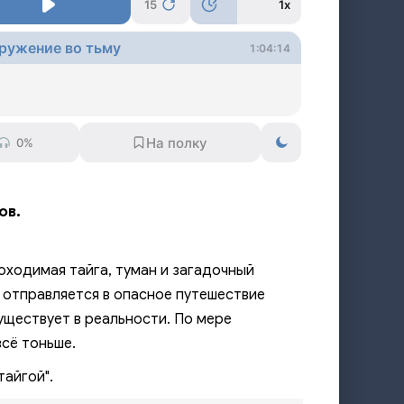
15
1x
ружение во тьму
1:04:14
0%
ов.
оходимая тайга, туман и загадочный
и отправляется в опасное путешествие
существует в реальности. По мере
всё тоньше.
тайгой".