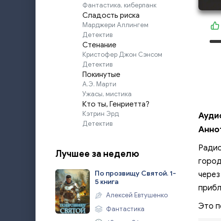
Фантастика, киберпанк
Сладость риска
Марджери Аллингем
Детектив
Стенание
Кристофер Джон Сэнсом
Детектив
Покинутые
А.Э. Марти
Ужасы, мистика
Кто ты, Генриетта?
Кэтрин Эрд
Ауди
Детектив
Анно
Радио
Лучшее за неделю
город
По прозвищу Святой. 1-
через
5 книга
прибл
Алексей Евтушенко
Это п
Фантастика