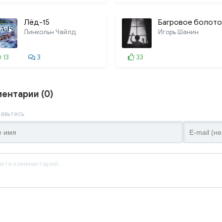
Лёд-15
Багровое болото
Линкольн Чайлд
Игорь Шанин
13
3
33
ентарии (0)
авьтесь