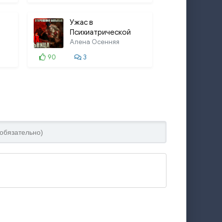
Ужас в
Психиатрической
больнице
Алена Осенняя
90
3