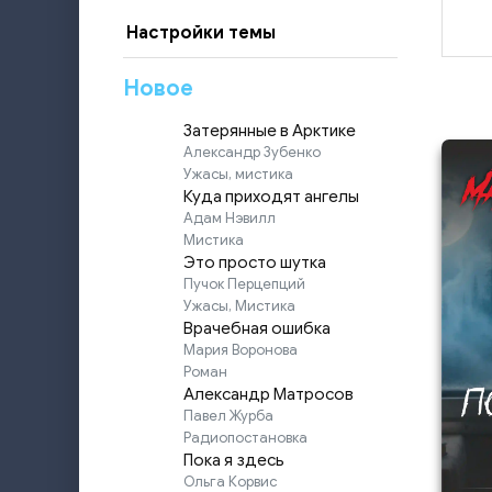
Настройки темы
Новое
Затерянные в Арктике
Александр Зубенко
Ужасы, мистика
Куда приходят ангелы
Адам Нэвилл
Мистика
Это просто шутка
Пучок Перцепций
Ужасы, Мистика
Врачебная ошибка
Мария Воронова
Роман
Александр Матросов
Павел Журба
Радиопостановка
Пока я здесь
Ольга Корвис