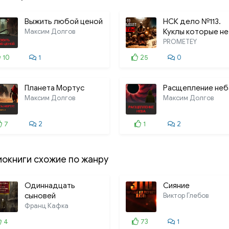
Выжить любой ценой
НСК дело №113.
Максим Долгов
Куклы которые не
спят
PROMETEY
10
1
25
0
Планета Мортус
Расщепление неб
Максим Долгов
Максим Долгов
7
2
1
2
иокниги схожие по жанру
Одиннадцать
Сияние
сыновей
Виктор Глебов
Франц Кафка
4
73
1