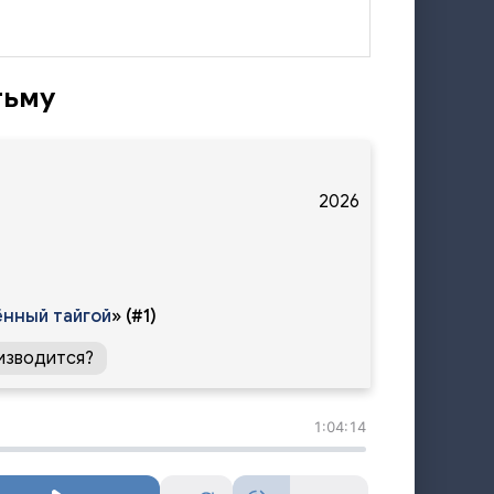
тьму
2026
нный тайгой
»
(#1)
изводится?
1:04:14