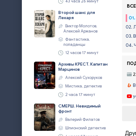
43 часа 26 минут
ВСЕ
Второй шанс для
Лекаря
01
Виктор Молотов,
02. 
Алексей Аржанов
03. 
Фантастика,
попаданцы
04. 
12 часов 17 минут
ПОД
Архивы КРЕСТ. Капитан
Марцинов
2
Алексей Сухоруков
B
Мистика, детектив
2 часа 17 минут
y
СМЕРШ. Невидимый
фронт
Валерий Филатов
Шпионский детектив
Дру