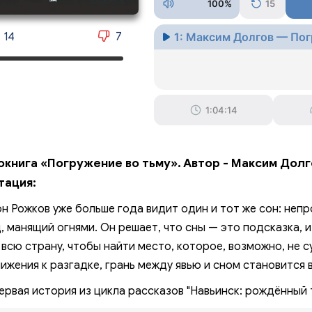
100%
15
1: Максим Долгов — Пог
14
7
1:04:14
окнига «Погружение во тьму». Автор - Максим Долг
тация:
н Рожков уже больше года видит один и тот же сон: непр
, манящий огнями. Он решает, что сны — это подсказка, 
 всю страну, чтобы найти место, которое, возможно, не 
ижения к разгадке, грань между явью и сном становится 
ервая история из цикла рассказов "Навьинск: рождённый 