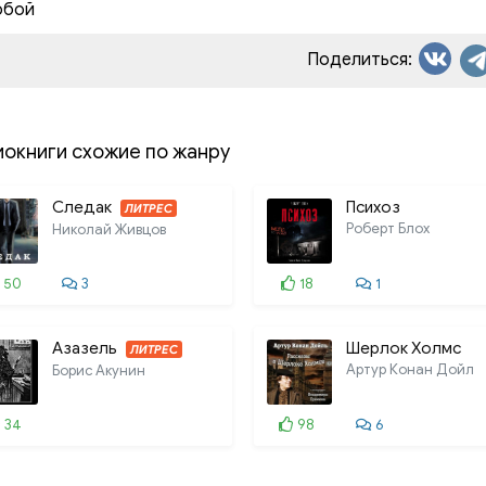
обой
013. 013_Громоотвод 13
Поделиться:
014. 014_Громоотвод 14
015. 015_Громоотвод 15
иокниги схожие по жанру
016. 016_Громоотвод 16
017. 017_Громоотвод 17
Следак
Психоз
ЛИТРЕС
Роберт Блох
Николай Живцов
50
3
18
1
Азазель
Шерлок Холмс
ЛИТРЕС
Артур Конан Дойл
Борис Акунин
34
98
6