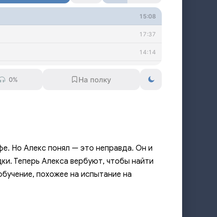
15:08
17:37
14:14
22:17
0%
19:45
18:50
18:29
16:17
е. Но Алекс понял — это неправда. Он и
23:50
ки. Теперь Алекса вербуют, чтобы найти
обучение, похожее на испытание на
16:26
24:43
19:44