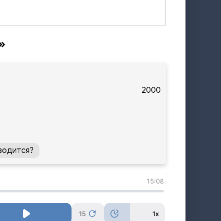
»
2000
водится?
15:08
15
1x