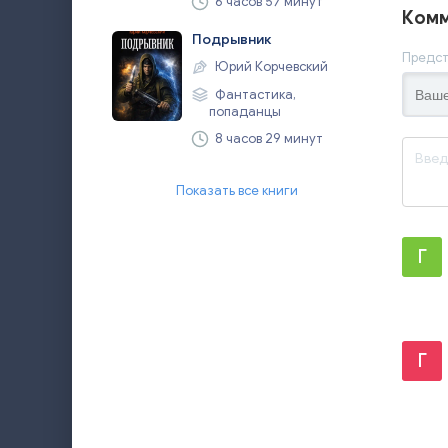
6 часов 57 минут
Комм
Подрывник
Предст
Юрий Корчевский
Фантастика,
попаданцы
8 часов 29 минут
Показать все книги
Г
Г