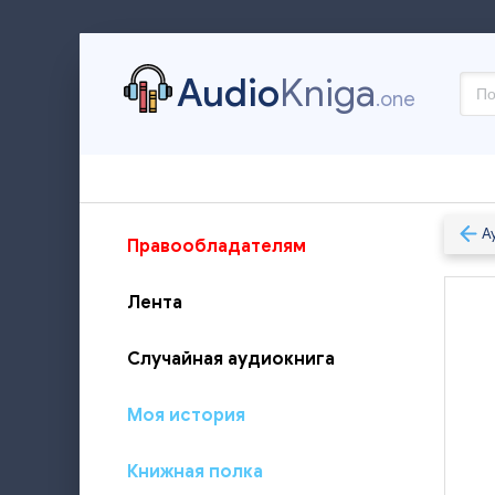
Audio
Kniga
.one
А
Правообладателям
Лента
Случайная аудиокнига
Моя история
Книжная полка