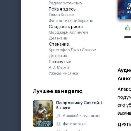
Радиопостановка
Пока я здесь
Ольга Корвис
Фантастика, киберпанк
Сладость риска
Марджери Аллингем
Детектив
Стенание
Кристофер Джон Сэнсом
Детектив
Покинутые
А.Э. Марти
Ауди
Ужасы, мистика
Анно
Алекс
Лучшее за неделю
подум
По прозвищу Святой. 1-
его у
5 книга
выжив
Алексей Евтушенко
Фантастика
ДРУГ