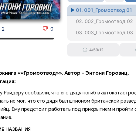
01. 001_Громоотвод 01
02. 002_Громоотвод 02
2
0
03. 003_Громоотвод 03
04. 004_Громоотвод 04
4:59:12
05. 005_Громоотвод 05
06. 006_Громоотвод 06
окнига ««Громоотвод»». Автор - Энтони Горовиц.
07. 007_Громоотвод 07
тация:
08. 008_Громоотвод 08
у Райдеру сообщили, что его дядя погиб в автокатастроф
09. 009_Громоотвод 09
ать не мог, что его дядя был шпионом британской развед
бийц. Ему предстоит работать под прикрытием и пройти 
010. 010_Громоотвод 10
ание.
011. 011_Громоотвод 11
ИЕ НАЗВАНИЯ
012. 012_Громоотвод 12