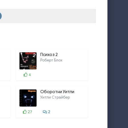
16:27
15:00
9:06
15:18
16:01
Психоз 2
Роберт Блох
4
Оборотни Уитли
Уитли Страйбер
27
2