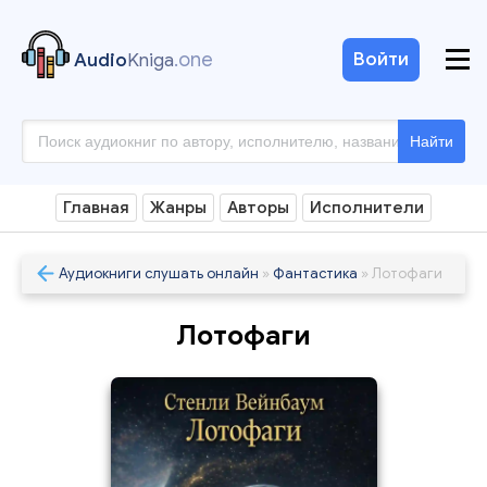
.one
Войти
Audio
Kniga
Найти
Главная
Жанры
Авторы
Исполнители
Аудиокниги слушать онлайн
»
Фантастика
» Лотофаги
Лотофаги