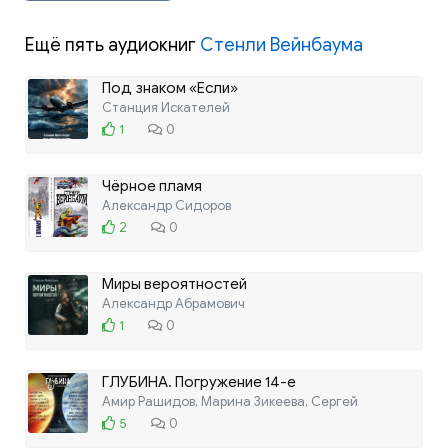
Ещё пять аудиокниг
Стенли Вейнбаума
Под знаком «Если»
Станция Искателей
1
0
Чёрное пламя
Александр Сидоров
2
0
Миры вероятностей
Александр Абрамович
1
0
ГЛУБИНА. Погружение 14-е
Амир Рашидов, Марина Зикеева, Сергей
5
0